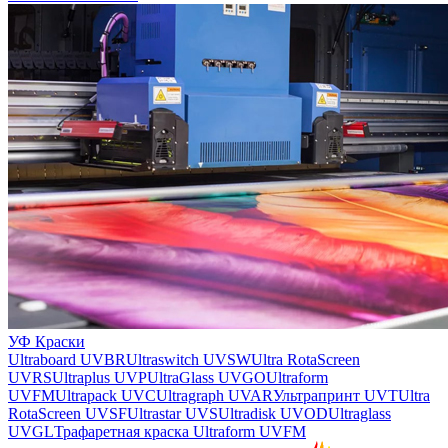
УФ Краски
Ultraboard UVBR
Ultraswitch UVSW
Ultra RotaScreen
UVRS
Ultraplus UVP
UltraGlass UVGO
Ultraform
UVFM
Ultrapack UVC
Ultragraph UVAR
Ультрапринт UVT
Ultra
RotaScreen UVSF
Ultrastar UVS
Ultradisk UVOD
Ultraglass
UVGL
Трафаретная краска Ultraform UVFM