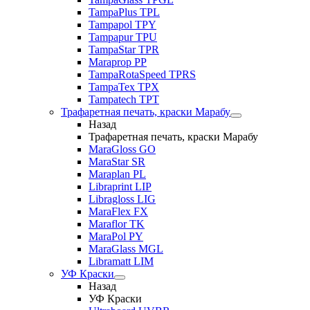
TampaPlus TPL
Tampapol TPY
Tampapur TPU
TampaStar TPR
Maraprop PP
TampaRotaSpeed TPRS
TampaTex TPX
Tampatech TPT
Трафаретная печать, краски Марабу
Назад
Трафаретная печать, краски Марабу
MaraGloss GO
MaraStar SR
Maraplan PL
Libraprint LIP
Libragloss LIG
MaraFlex FX
Maraflor TK
MaraPol PY
MaraGlass MGL
Libramatt LIM
УФ Краски
Назад
УФ Краски