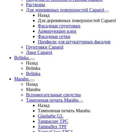
Растворы
Для деревянных поверхностей Caparol
Назад
Для деревянных поверхностей Caparol
Фасадные грунтовки
Армирующие клеи
Фасадные сетки
Профили для штукатурных фасадов
Грунтовки Caparol
Лаки Caparol
Belinka
Назад
Belinka
Belinka
Marabu
Назад
Marabu
Вспомогательные средства
Тампонная печать Marabu
Назад
Тампонная печать Marabu
Glasfarbe GL
Tampacure TPC
Tampaflex TPF
TampaGlass TPGL