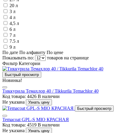
20 л
3 л
4 л
4,5 л
6 л
7 л
7.5 л
9 л
По дате
По алфавиту
По цене
Показывать по:
товаров на странице
Фильтр
Категории
Быстрый просмотр
Новинка!
Тиккурила Темахлор 40 / Tikkurila Temachlor 40
Код товара: 4426
В наличии
Не указана
Узнать цену
Быстрый просмотр
Temacoat GPL-S MIO КРАСНАЯ
Код товара: 4519
В наличии
Не указана
Узнать цену