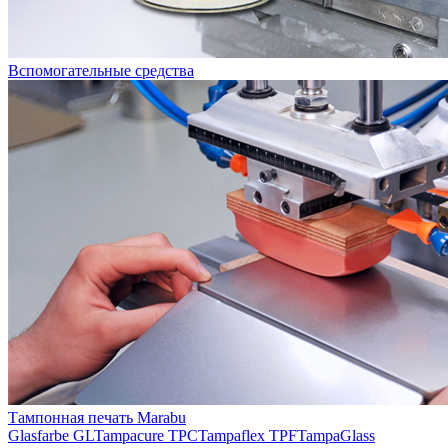
Вспомогательные средства
Тампонная печать Marabu
Glasfarbe GL
Tampacure TPC
Tampaflex TPF
TampaGlass