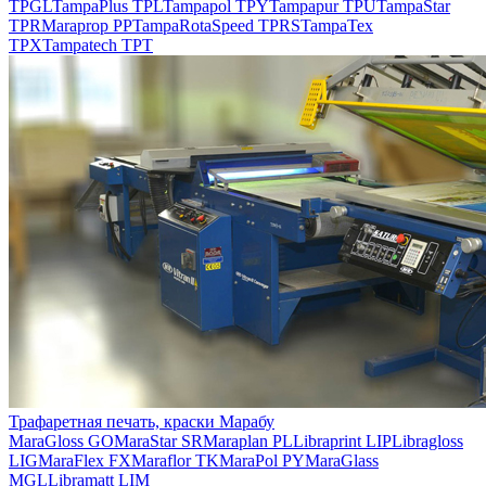
TPGL
TampaPlus TPL
Tampapol TPY
Tampapur TPU
TampaStar
TPR
Maraprop PP
TampaRotaSpeed TPRS
TampaTex
TPX
Tampatech TPT
Трафаретная печать, краски Марабу
MaraGloss GO
MaraStar SR
Maraplan PL
Libraprint LIP
Libragloss
LIG
MaraFlex FX
Maraflor TK
MaraPol PY
MaraGlass
MGL
Libramatt LIM