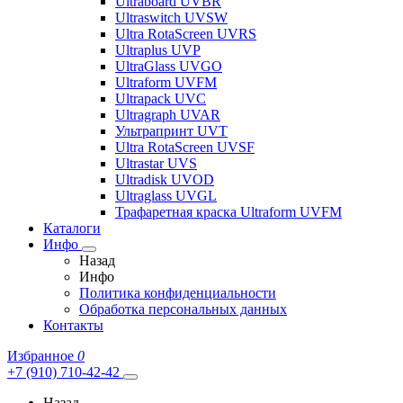
Ultraboard UVBR
Ultraswitch UVSW
Ultra RotaScreen UVRS
Ultraplus UVP
UltraGlass UVGO
Ultraform UVFM
Ultrapack UVC
Ultragraph UVAR
Ультрапринт UVT
Ultra RotaScreen UVSF
Ultrastar UVS
Ultradisk UVOD
Ultraglass UVGL
Трафаретная краска Ultraform UVFM
Каталоги
Инфо
Назад
Инфо
Политика конфиденциальности
Обработка персональных данных
Контакты
Избранное
0
+7 (910) 710-42-42
Назад