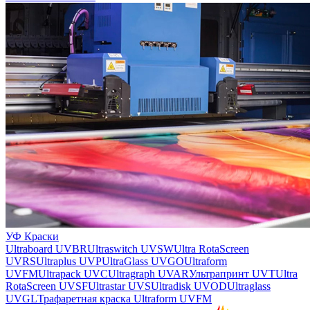
УФ Краски
Ultraboard UVBR
Ultraswitch UVSW
Ultra RotaScreen
UVRS
Ultraplus UVP
UltraGlass UVGO
Ultraform
UVFM
Ultrapack UVC
Ultragraph UVAR
Ультрапринт UVT
Ultra
RotaScreen UVSF
Ultrastar UVS
Ultradisk UVOD
Ultraglass
UVGL
Трафаретная краска Ultraform UVFM