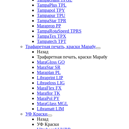
TampaPlus TPL
Tampapol TPY
Tampapur TPU
TampaStar TPR
Maraprop PP
TampaRotaSpeed TPRS
TampaTex TPX
Tampatech TPT
Трафаретная печать, краски Марабу
Назад
Трафаретная печать, краски Марабу
MaraGloss GO
MaraStar SR
Maraplan PL
Libraprint LIP
Libragloss LIG
MaraFlex FX
Maraflor TK
MaraPol PY
MaraGlass MGL
Libramatt LIM
УФ Краски
Назад
УФ Краски