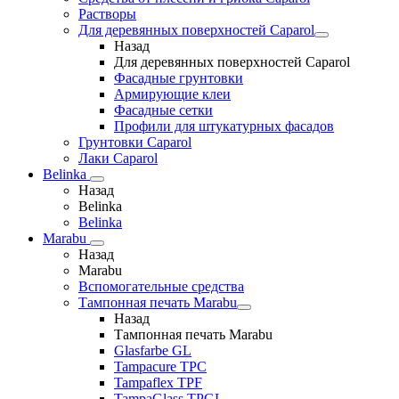
Растворы
Для деревянных поверхностей Caparol
Назад
Для деревянных поверхностей Caparol
Фасадные грунтовки
Армирующие клеи
Фасадные сетки
Профили для штукатурных фасадов
Грунтовки Caparol
Лаки Caparol
Belinka
Назад
Belinka
Belinka
Marabu
Назад
Marabu
Вспомогательные средства
Тампонная печать Marabu
Назад
Тампонная печать Marabu
Glasfarbe GL
Tampacure TPC
Tampaflex TPF
TampaGlass TPGL