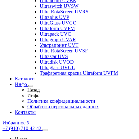
Ultraboard UVBR
Ultraswitch UVSW
Ultra RotaScreen UVRS
Ultraplus UVP
UltraGlass UVGO
Ultraform UVFM
Ultrapack UVC
Ultragraph UVAR
Ультрапринт UVT
Ultra RotaScreen UVSF
Ultrastar UVS
Ultradisk UVOD
Ultraglass UVGL
Трафаретная краска Ultraform UVFM
Каталоги
Инфо
Назад
Инфо
Политика конфиденциальности
Обработка персональных данных
Контакты
Избранное
0
+7 (910) 710-42-42
Назад