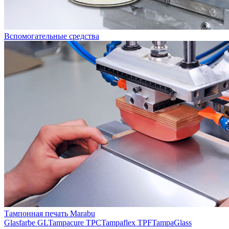
Вспомогательные средства
Тампонная печать Marabu
Glasfarbe GL
Tampacure TPC
Tampaflex TPF
TampaGlass