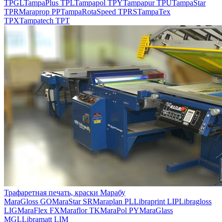
TPGL
TampaPlus TPL
Tampapol TPY
Tampapur TPU
TampaStar
TPR
Maraprop PP
TampaRotaSpeed TPRS
TampaTex
TPX
Tampatech TPT
Трафаретная печать, краски Марабу
MaraGloss GO
MaraStar SR
Maraplan PL
Libraprint LIP
Libragloss
LIG
MaraFlex FX
Maraflor TK
MaraPol PY
MaraGlass
MGL
Libramatt LIM