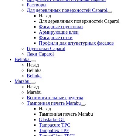
Растворы
Для деревянных поверхностей Caparol
Назад
Для деревянных поверхностей Caparol
Фасадные грунтовки
Армирующие клеи
Фасадные сетки
Профили для штукатурных фасадов
Грунтовки Caparol
Лаки Caparol
Belinka
Назад
Belinka
Belinka
Marabu
Назад
Marabu
Вспомогательные средства
Тампонная печать Marabu
Назад
Тампонная печать Marabu
Glasfarbe GL
Tampacure TPC
Tampaflex TPF
TampaGlass TPGL