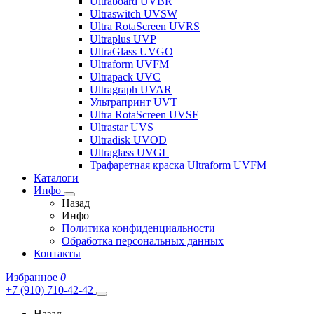
Ultraboard UVBR
Ultraswitch UVSW
Ultra RotaScreen UVRS
Ultraplus UVP
UltraGlass UVGO
Ultraform UVFM
Ultrapack UVC
Ultragraph UVAR
Ультрапринт UVT
Ultra RotaScreen UVSF
Ultrastar UVS
Ultradisk UVOD
Ultraglass UVGL
Трафаретная краска Ultraform UVFM
Каталоги
Инфо
Назад
Инфо
Политика конфиденциальности
Обработка персональных данных
Контакты
Избранное
0
+7 (910) 710-42-42
Назад