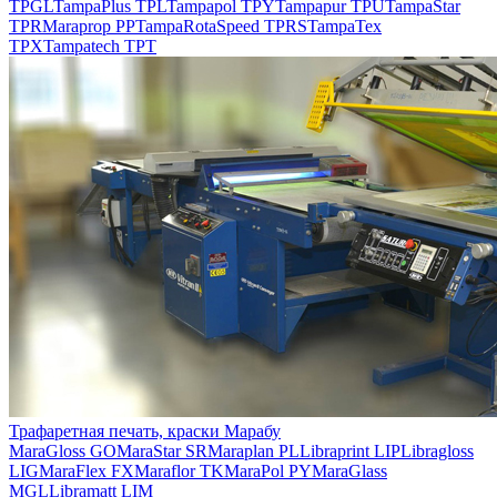
TPGL
TampaPlus TPL
Tampapol TPY
Tampapur TPU
TampaStar
TPR
Maraprop PP
TampaRotaSpeed TPRS
TampaTex
TPX
Tampatech TPT
Трафаретная печать, краски Марабу
MaraGloss GO
MaraStar SR
Maraplan PL
Libraprint LIP
Libragloss
LIG
MaraFlex FX
Maraflor TK
MaraPol PY
MaraGlass
MGL
Libramatt LIM