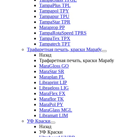
TampaPlus TPL
Tampapol TPY
Tampapur TPU
TampaStar TPR
Maraprop PP
TampaRotaSpeed TPRS
TampaTex TPX
Tampatech TPT
Трафаретная печать, краски Марабу
Назад
Трафаретная печать, краски Марабу
MaraGloss GO
MaraStar SR
Maraplan PL
Libraprint LIP
Libragloss LIG
MaraFlex FX
Maraflor TK
MaraPol PY
MaraGlass MGL
Libramatt LIM
УФ Краски
Назад
УФ Краски