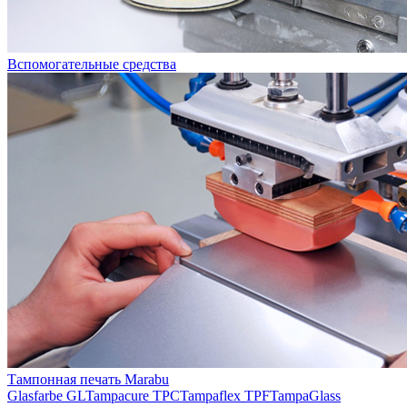
Вспомогательные средства
Тампонная печать Marabu
Glasfarbe GL
Tampacure TPC
Tampaflex TPF
TampaGlass