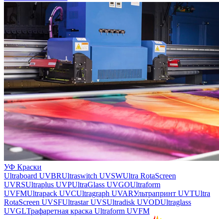
УФ Краски
Ultraboard UVBR
Ultraswitch UVSW
Ultra RotaScreen
UVRS
Ultraplus UVP
UltraGlass UVGO
Ultraform
UVFM
Ultrapack UVC
Ultragraph UVAR
Ультрапринт UVT
Ultra
RotaScreen UVSF
Ultrastar UVS
Ultradisk UVOD
Ultraglass
UVGL
Трафаретная краска Ultraform UVFM