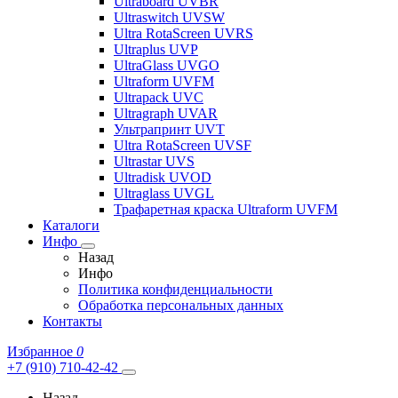
Ultraboard UVBR
Ultraswitch UVSW
Ultra RotaScreen UVRS
Ultraplus UVP
UltraGlass UVGO
Ultraform UVFM
Ultrapack UVC
Ultragraph UVAR
Ультрапринт UVT
Ultra RotaScreen UVSF
Ultrastar UVS
Ultradisk UVOD
Ultraglass UVGL
Трафаретная краска Ultraform UVFM
Каталоги
Инфо
Назад
Инфо
Политика конфиденциальности
Обработка персональных данных
Контакты
Избранное
0
+7 (910) 710-42-42
Назад