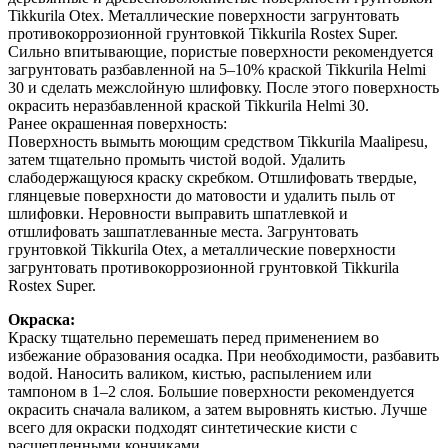
Tikkurila Otex. Металлические поверхности загрунтовать
противокоррозионной грунтовкой Tikkurila Rostex Super.
Сильно впитывающие, пористые поверхности рекомендуется
загрунтовать разбавленной на 5–10% краской Tikkurila Helmi
30 и сделать межслойную шлифовку. После этого поверхность
окрасить неразбавленной краской Tikkurila Helmi 30.
Ранее окрашенная поверхность:
Поверхность вымыть моющим средством Tikkurila Maalipesu,
затем тщательно промыть чистой водой. Удалить
слабодержащуюся краску скребком. Отшлифовать твердые,
глянцевые поверхности до матовости и удалить пыль от
шлифовки. Неровности выправить шпатлевкой и
отшлифовать зашпатлеванные места. Загрунтовать
грунтовкой Tikkurila Otex, а металлические поверхности
загрунтовать противокоррозионной грунтовкой Tikkurila
Rostex Super.
Окраска:
Краску тщательно перемешать перед применением во
избежание образования осадка. При необходимости, разбавить
водой. Наносить валиком, кистью, распылением или
тампоном в 1–2 слоя. Большие поверхности рекомендуется
окрасить сначала валиком, а затем выровнять кистью. Лучше
всего для окраски подходят синтетические кисти с
расщепленными кончиками.