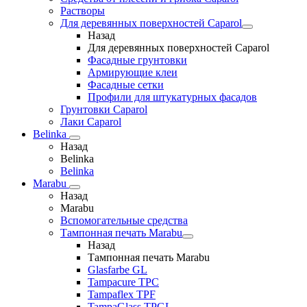
Растворы
Для деревянных поверхностей Caparol
Назад
Для деревянных поверхностей Caparol
Фасадные грунтовки
Армирующие клеи
Фасадные сетки
Профили для штукатурных фасадов
Грунтовки Caparol
Лаки Caparol
Belinka
Назад
Belinka
Belinka
Marabu
Назад
Marabu
Вспомогательные средства
Тампонная печать Marabu
Назад
Тампонная печать Marabu
Glasfarbe GL
Tampacure TPC
Tampaflex TPF
TampaGlass TPGL