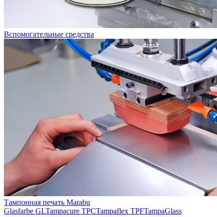
Вспомогательные средства
Тампонная печать Marabu
Glasfarbe GL
Tampacure TPC
Tampaflex TPF
TampaGlass