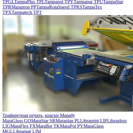
TPGL
TampaPlus TPL
Tampapol TPY
Tampapur TPU
TampaStar
TPR
Maraprop PP
TampaRotaSpeed TPRS
TampaTex
TPX
Tampatech TPT
Трафаретная печать, краски Марабу
MaraGloss GO
MaraStar SR
Maraplan PL
Libraprint LIP
Libragloss
LIG
MaraFlex FX
Maraflor TK
MaraPol PY
MaraGlass
MGL
Libramatt LIM