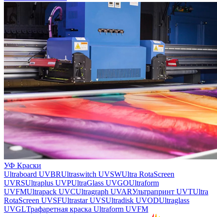
УФ Краски
Ultraboard UVBR
Ultraswitch UVSW
Ultra RotaScreen
UVRS
Ultraplus UVP
UltraGlass UVGO
Ultraform
UVFM
Ultrapack UVC
Ultragraph UVAR
Ультрапринт UVT
Ultra
RotaScreen UVSF
Ultrastar UVS
Ultradisk UVOD
Ultraglass
UVGL
Трафаретная краска Ultraform UVFM