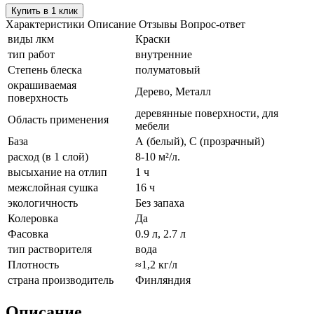
Купить в 1 клик
Характеристики
Описание
Отзывы
Вопрос-ответ
виды лкм
Краски
тип работ
внутренние
Степень блеска
полуматовый
окрашиваемая
Дерево, Металл
поверхность
деревянные поверхности, для
Область применения
мебели
База
А (белый), С (прозрачный)
расход (в 1 слой)
8-10 м²/л.
высыхание на отлип
1 ч
межслойная сушка
16 ч
экологичность
Без запаха
Колеровка
Да
Фасовка
0.9 л, 2.7 л
тип растворителя
вода
Плотность
≈1,2 кг/л
страна производитель
Финляндия
Описание