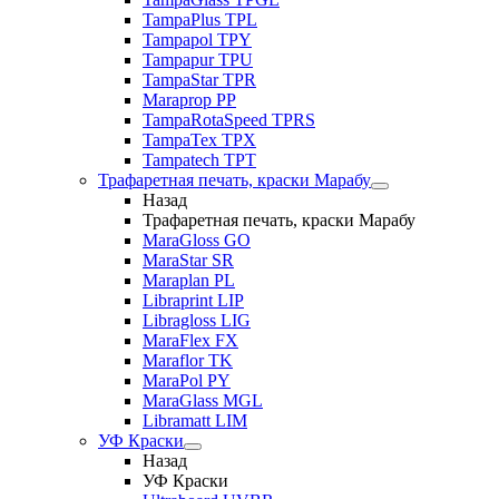
TampaPlus TPL
Tampapol TPY
Tampapur TPU
TampaStar TPR
Maraprop PP
TampaRotaSpeed TPRS
TampaTex TPX
Tampatech TPT
Трафаретная печать, краски Марабу
Назад
Трафаретная печать, краски Марабу
MaraGloss GO
MaraStar SR
Maraplan PL
Libraprint LIP
Libragloss LIG
MaraFlex FX
Maraflor TK
MaraPol PY
MaraGlass MGL
Libramatt LIM
УФ Краски
Назад
УФ Краски