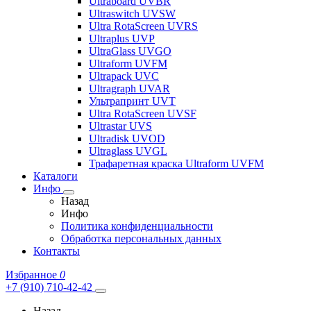
Ultraboard UVBR
Ultraswitch UVSW
Ultra RotaScreen UVRS
Ultraplus UVP
UltraGlass UVGO
Ultraform UVFM
Ultrapack UVC
Ultragraph UVAR
Ультрапринт UVT
Ultra RotaScreen UVSF
Ultrastar UVS
Ultradisk UVOD
Ultraglass UVGL
Трафаретная краска Ultraform UVFM
Каталоги
Инфо
Назад
Инфо
Политика конфиденциальности
Обработка персональных данных
Контакты
Избранное
0
+7 (910) 710-42-42
Назад