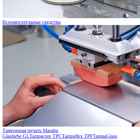
Вспомогательные средства
Тампонная печать Marabu
Glasfarbe GL
Tampacure TPC
Tampaflex TPF
TampaGlass