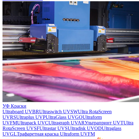
УФ Краски
Ultraboard UVBR
Ultraswitch UVSW
Ultra RotaScreen
UVRS
Ultraplus UVP
UltraGlass UVGO
Ultraform
UVFM
Ultrapack UVC
Ultragraph UVAR
Ультрапринт UVT
Ultra
RotaScreen UVSF
Ultrastar UVS
Ultradisk UVOD
Ultraglass
UVGL
Трафаретная краска Ultraform UVFM