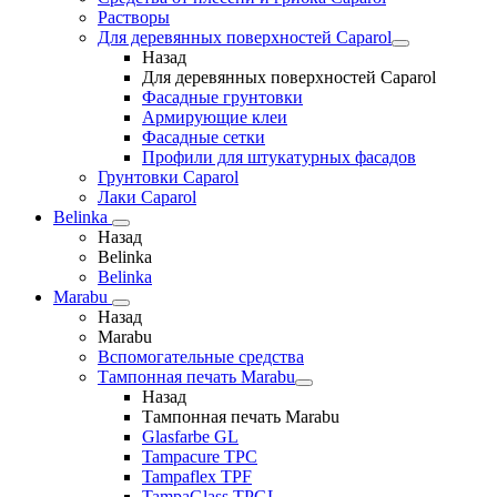
Растворы
Для деревянных поверхностей Caparol
Назад
Для деревянных поверхностей Caparol
Фасадные грунтовки
Армирующие клеи
Фасадные сетки
Профили для штукатурных фасадов
Грунтовки Caparol
Лаки Caparol
Belinka
Назад
Belinka
Belinka
Marabu
Назад
Marabu
Вспомогательные средства
Тампонная печать Marabu
Назад
Тампонная печать Marabu
Glasfarbe GL
Tampacure TPC
Tampaflex TPF
TampaGlass TPGL