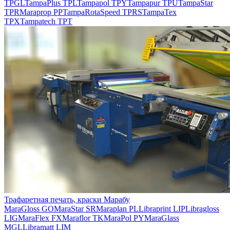
TPGL
TampaPlus TPL
Tampapol TPY
Tampapur TPU
TampaStar
TPR
Maraprop PP
TampaRotaSpeed TPRS
TampaTex
TPX
Tampatech TPT
Трафаретная печать, краски Марабу
MaraGloss GO
MaraStar SR
Maraplan PL
Libraprint LIP
Libragloss
LIG
MaraFlex FX
Maraflor TK
MaraPol PY
MaraGlass
MGL
Libramatt LIM