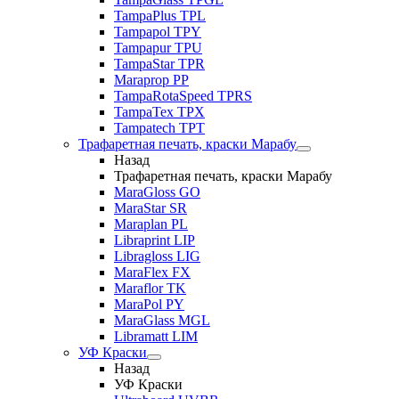
TampaPlus TPL
Tampapol TPY
Tampapur TPU
TampaStar TPR
Maraprop PP
TampaRotaSpeed TPRS
TampaTex TPX
Tampatech TPT
Трафаретная печать, краски Марабу
Назад
Трафаретная печать, краски Марабу
MaraGloss GO
MaraStar SR
Maraplan PL
Libraprint LIP
Libragloss LIG
MaraFlex FX
Maraflor TK
MaraPol PY
MaraGlass MGL
Libramatt LIM
УФ Краски
Назад
УФ Краски