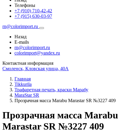
Телефоны
+7 (910) 710-42-42
+7 (915) 630-03-97
rn@colorimport.ru
Назад
E-mails
rn@colorimport.ru
colorimport@yandex.ru
Контактная информация
Смоленск, Кловская улица, 40А
Главная
Tikkurila
Трафаретная печать, краски Марабу
MaraStar SR
Прозрачная масса Маrabu Marastar SR №3227 409
Прозрачная масса Маrabu
Marastar SR №3227 409