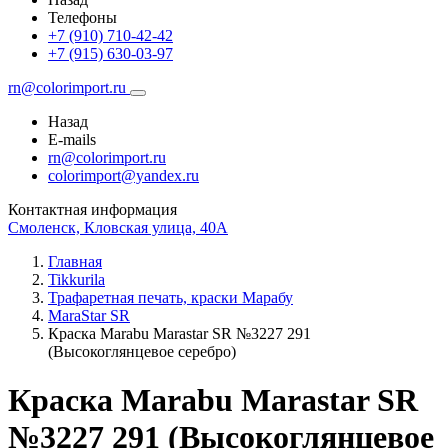
Телефоны
+7 (910) 710-42-42
+7 (915) 630-03-97
rn@colorimport.ru
Назад
E-mails
rn@colorimport.ru
colorimport@yandex.ru
Контактная информация
Смоленск, Кловская улица, 40А
Главная
Tikkurila
Трафаретная печать, краски Марабу
MaraStar SR
Краска Маrabu Marastar SR №3227 291
(Высокоглянцевое серебро)
Краска Маrabu Marastar SR
№3227 291 (Высокоглянцевое