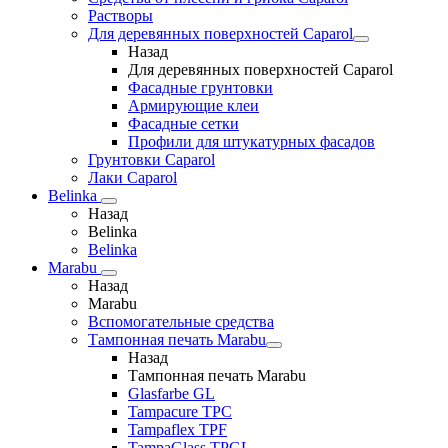
Растворы
Для деревянных поверхностей Caparol
Назад
Для деревянных поверхностей Caparol
Фасадные грунтовки
Армирующие клеи
Фасадные сетки
Профили для штукатурных фасадов
Грунтовки Caparol
Лаки Caparol
Belinka
Назад
Belinka
Belinka
Marabu
Назад
Marabu
Вспомогательные средства
Тампонная печать Marabu
Назад
Тампонная печать Marabu
Glasfarbe GL
Tampacure TPC
Tampaflex TPF
TampaGlass TPGL