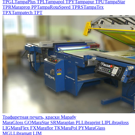
TPGL
TampaPlus TPL
Tampapol TPY
Tampapur TPU
TampaStar
TPR
Maraprop PP
TampaRotaSpeed TPRS
TampaTex
TPX
Tampatech TPT
Трафаретная печать, краски Марабу
MaraGloss GO
MaraStar SR
Maraplan PL
Libraprint LIP
Libragloss
LIG
MaraFlex FX
Maraflor TK
MaraPol PY
MaraGlass
MGL
Libramatt LIM