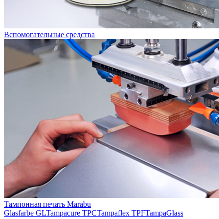
Вспомогательные средства
Тампонная печать Marabu
Glasfarbe GL
Tampacure TPC
Tampaflex TPF
TampaGlass