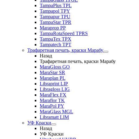
TampaPlus TPL
Tampapol TPY
Tampapur TPU
TampaStar TPR
Maraprop PP
TampaRotaSpeed TPRS
TampaTex TPX
Tampatech TPT
Трафаретная печать, краски Марабу
Назад
Трафаретная печать, краски Марабу
MaraGloss GO
MaraStar SR
Maraplan PL
Libraprint LIP
Libragloss LIG
MaraFlex FX
Maraflor TK
MaraPol PY
MaraGlass MGL
Libramatt LIM
УФ Краски
Назад
УФ Краски