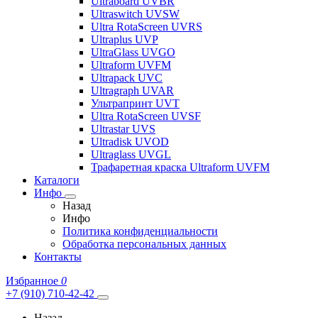
Ultraboard UVBR
Ultraswitch UVSW
Ultra RotaScreen UVRS
Ultraplus UVP
UltraGlass UVGO
Ultraform UVFM
Ultrapack UVC
Ultragraph UVAR
Ультрапринт UVT
Ultra RotaScreen UVSF
Ultrastar UVS
Ultradisk UVOD
Ultraglass UVGL
Трафаретная краска Ultraform UVFM
Каталоги
Инфо
Назад
Инфо
Политика конфиденциальности
Обработка персональных данных
Контакты
Избранное
0
+7 (910) 710-42-42
Назад