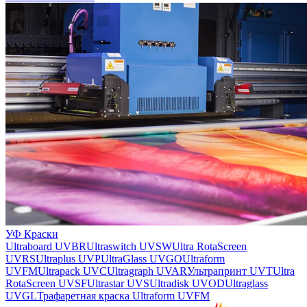
УФ Краски
Ultraboard UVBR
Ultraswitch UVSW
Ultra RotaScreen
UVRS
Ultraplus UVP
UltraGlass UVGO
Ultraform
UVFM
Ultrapack UVC
Ultragraph UVAR
Ультрапринт UVT
Ultra
RotaScreen UVSF
Ultrastar UVS
Ultradisk UVOD
Ultraglass
UVGL
Трафаретная краска Ultraform UVFM