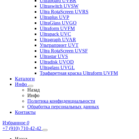
Ultraboard UVBR
Ultraswitch UVSW
Ultra RotaScreen UVRS
Ultraplus UVP
UltraGlass UVGO
Ultraform UVFM
Ultrapack UVC
Ultragraph UVAR
Ультрапринт UVT
Ultra RotaScreen UVSF
Ultrastar UVS
Ultradisk UVOD
Ultraglass UVGL
Трафаретная краска Ultraform UVFM
Каталоги
Инфо
Назад
Инфо
Политика конфиденциальности
Обработка персональных данных
Контакты
Избранное
0
+7 (910) 710-42-42
Назад