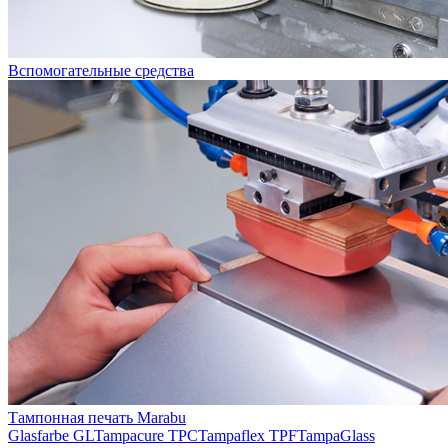
Вспомогательные средства
Тампонная печать Marabu
Glasfarbe GL
Tampacure TPC
Tampaflex TPF
TampaGlass