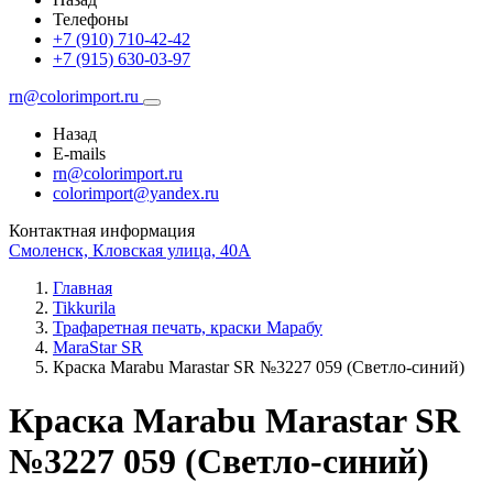
Телефоны
+7 (910) 710-42-42
+7 (915) 630-03-97
rn@colorimport.ru
Назад
E-mails
rn@colorimport.ru
colorimport@yandex.ru
Контактная информация
Смоленск, Кловская улица, 40А
Главная
Tikkurila
Трафаретная печать, краски Марабу
MaraStar SR
Краска Маrabu Marastar SR №3227 059 (Светло-синий)
Краска Маrabu Marastar SR
№3227 059 (Светло-синий)