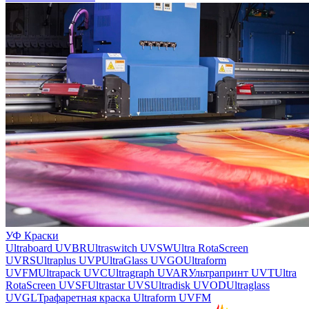
УФ Краски
Ultraboard UVBR
Ultraswitch UVSW
Ultra RotaScreen
UVRS
Ultraplus UVP
UltraGlass UVGO
Ultraform
UVFM
Ultrapack UVC
Ultragraph UVAR
Ультрапринт UVT
Ultra
RotaScreen UVSF
Ultrastar UVS
Ultradisk UVOD
Ultraglass
UVGL
Трафаретная краска Ultraform UVFM