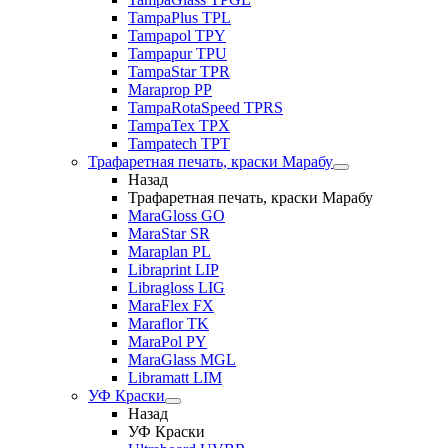
TampaPlus TPL
Tampapol TPY
Tampapur TPU
TampaStar TPR
Maraprop PP
TampaRotaSpeed TPRS
TampaTex TPX
Tampatech TPT
Трафаретная печать, краски Марабу
Назад
Трафаретная печать, краски Марабу
MaraGloss GO
MaraStar SR
Maraplan PL
Libraprint LIP
Libragloss LIG
MaraFlex FX
Maraflor TK
MaraPol PY
MaraGlass MGL
Libramatt LIM
УФ Краски
Назад
УФ Краски