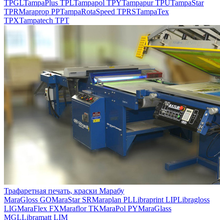
TPGL
TampaPlus TPL
Tampapol TPY
Tampapur TPU
TampaStar
TPR
Maraprop PP
TampaRotaSpeed TPRS
TampaTex
TPX
Tampatech TPT
Трафаретная печать, краски Марабу
MaraGloss GO
MaraStar SR
Maraplan PL
Libraprint LIP
Libragloss
LIG
MaraFlex FX
Maraflor TK
MaraPol PY
MaraGlass
MGL
Libramatt LIM