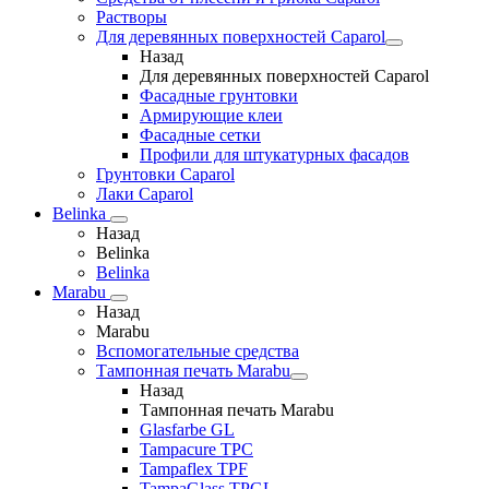
Растворы
Для деревянных поверхностей Caparol
Назад
Для деревянных поверхностей Caparol
Фасадные грунтовки
Армирующие клеи
Фасадные сетки
Профили для штукатурных фасадов
Грунтовки Caparol
Лаки Caparol
Belinka
Назад
Belinka
Belinka
Marabu
Назад
Marabu
Вспомогательные средства
Тампонная печать Marabu
Назад
Тампонная печать Marabu
Glasfarbe GL
Tampacure TPC
Tampaflex TPF
TampaGlass TPGL