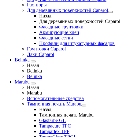
Растворы
Для деревянных поверхностей Caparol
Назад
Для деревянных поверхностей Caparol
Фасадные грунтовки
Армирующие клеи
Фасадные сетки
Профили для штукатурных фасадов
Грунтовки Caparol
Лаки Caparol
Belinka
Назад
Belinka
Belinka
Marabu
Назад
Marabu
Вспомогательные средства
Тампонная печать Marabu
Назад
Тампонная печать Marabu
Glasfarbe GL
Tampacure TPC
Tampaflex TPF
TampaGlass TPGL