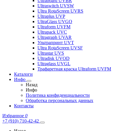
Ultraboard UVBR
Ultraswitch UVSW
Ultra RotaScreen UVRS
Ultraplus UVP
UltraGlass UVGO
Ultraform UVFM
Ultrapack UVC
Ultragraph UVAR
Ультрапринт UVT
Ultra RotaScreen UVSF
Ultrastar UVS
Ultradisk UVOD
Ultraglass UVGL
Трафаретная краска Ultraform UVFM
Каталоги
Инфо
Назад
Инфо
Политика конфиденциальности
Обработка персональных данных
Контакты
Избранное
0
+7 (910) 710-42-42
Назад