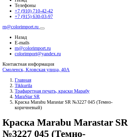
Телефоны
+7 (910) 710-42-42
+7 (915) 630-03-97
rn@colorimport.ru
Назад
E-mails
rn@colorimport.ru
colorimport@yandex.ru
Контактная информация
Смоленск, Кловская улица, 40А
Главная
Tikkurila
Трафаретная печать, краски Марабу
MaraStar SR
Краска Маrabu Marastar SR №3227 045 (Темно-
коричневый)
Краска Маrabu Marastar SR
№3227 045 (Темно-