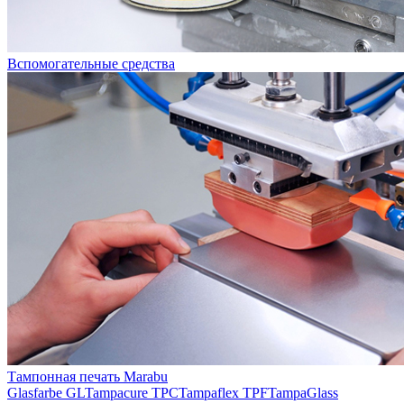
Вспомогательные средства
Тампонная печать Marabu
Glasfarbe GL
Tampacure TPC
Tampaflex TPF
TampaGlass