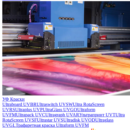
УФ Краски
Ultraboard UVBR
Ultraswitch UVSW
Ultra RotaScreen
UVRS
Ultraplus UVP
UltraGlass UVGO
Ultraform
UVFM
Ultrapack UVC
Ultragraph UVAR
Ультрапринт UVT
Ultra
RotaScreen UVSF
Ultrastar UVS
Ultradisk UVOD
Ultraglass
UVGL
Трафаретная краска Ultraform UVFM