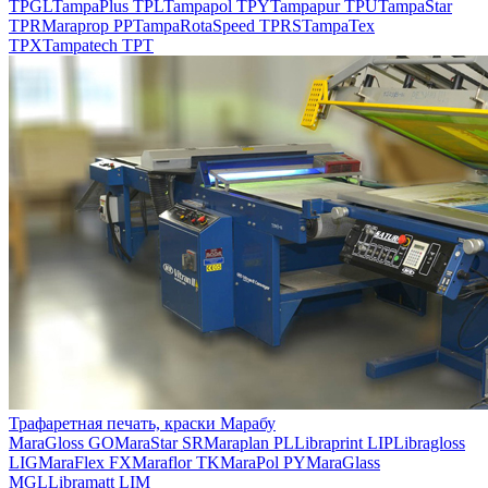
TPGL
TampaPlus TPL
Tampapol TPY
Tampapur TPU
TampaStar
TPR
Maraprop PP
TampaRotaSpeed TPRS
TampaTex
TPX
Tampatech TPT
Трафаретная печать, краски Марабу
MaraGloss GO
MaraStar SR
Maraplan PL
Libraprint LIP
Libragloss
LIG
MaraFlex FX
Maraflor TK
MaraPol PY
MaraGlass
MGL
Libramatt LIM