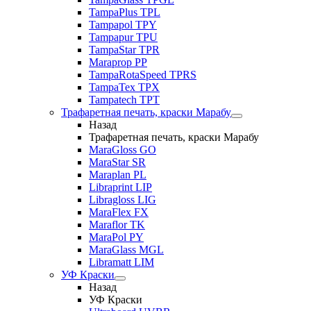
TampaPlus TPL
Tampapol TPY
Tampapur TPU
TampaStar TPR
Maraprop PP
TampaRotaSpeed TPRS
TampaTex TPX
Tampatech TPT
Трафаретная печать, краски Марабу
Назад
Трафаретная печать, краски Марабу
MaraGloss GO
MaraStar SR
Maraplan PL
Libraprint LIP
Libragloss LIG
MaraFlex FX
Maraflor TK
MaraPol PY
MaraGlass MGL
Libramatt LIM
УФ Краски
Назад
УФ Краски