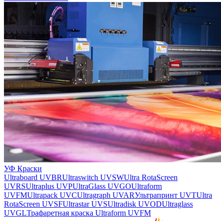
УФ Краски
Ultraboard UVBR
Ultraswitch UVSW
Ultra RotaScreen
UVRS
Ultraplus UVP
UltraGlass UVGO
Ultraform
UVFM
Ultrapack UVC
Ultragraph UVAR
Ультрапринт UVT
Ultra
RotaScreen UVSF
Ultrastar UVS
Ultradisk UVOD
Ultraglass
UVGL
Трафаретная краска Ultraform UVFM