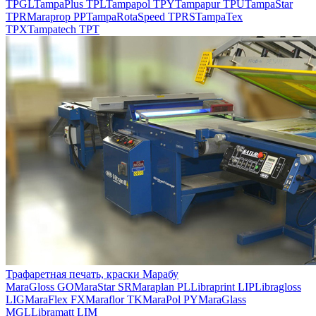
TPGL
TampaPlus TPL
Tampapol TPY
Tampapur TPU
TampaStar
TPR
Maraprop PP
TampaRotaSpeed TPRS
TampaTex
TPX
Tampatech TPT
Трафаретная печать, краски Марабу
MaraGloss GO
MaraStar SR
Maraplan PL
Libraprint LIP
Libragloss
LIG
MaraFlex FX
Maraflor TK
MaraPol PY
MaraGlass
MGL
Libramatt LIM