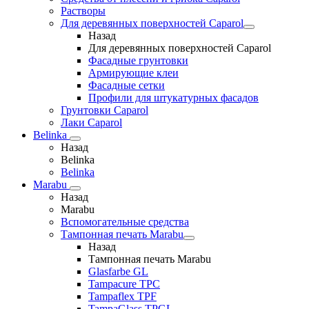
Растворы
Для деревянных поверхностей Caparol
Назад
Для деревянных поверхностей Caparol
Фасадные грунтовки
Армирующие клеи
Фасадные сетки
Профили для штукатурных фасадов
Грунтовки Caparol
Лаки Caparol
Belinka
Назад
Belinka
Belinka
Marabu
Назад
Marabu
Вспомогательные средства
Тампонная печать Marabu
Назад
Тампонная печать Marabu
Glasfarbe GL
Tampacure TPC
Tampaflex TPF
TampaGlass TPGL