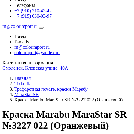
Телефоны
+7 (910) 710-42-42
+7 (915) 630-03-97
rn@colorimport.ru
Назад
E-mails
rn@colorimport.ru
colorimport@yandex.ru
Контактная информация
Смоленск, Кловская улица, 40А
Главная
Tikkurila
Трафаретная печать, краски Марабу
MaraStar SR
Краска Маrabu MaraStar SR №3227 022 (Оранжевый)
Краска Маrabu MaraStar SR
№3227 022 (Оранжевый)