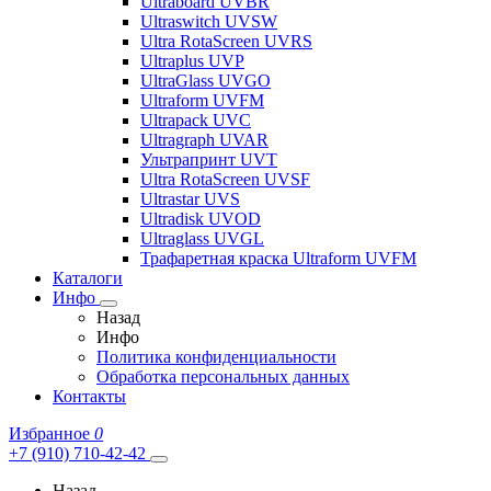
Ultraboard UVBR
Ultraswitch UVSW
Ultra RotaScreen UVRS
Ultraplus UVP
UltraGlass UVGO
Ultraform UVFM
Ultrapack UVC
Ultragraph UVAR
Ультрапринт UVT
Ultra RotaScreen UVSF
Ultrastar UVS
Ultradisk UVOD
Ultraglass UVGL
Трафаретная краска Ultraform UVFM
Каталоги
Инфо
Назад
Инфо
Политика конфиденциальности
Обработка персональных данных
Контакты
Избранное
0
+7 (910) 710-42-42
Назад