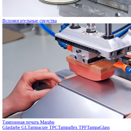
Вспомогательные средства
Тампонная печать Marabu
Glasfarbe GL
Tampacure TPC
Tampaflex TPF
TampaGlass