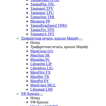
TampaPlus TPL
Tampapol TPY
Tampapur TPU
TampaStar TPR
Maraprop PP
TampaRotaSpeed TPRS
TampaTex TPX
Tampatech TPT
Трафаретная печать, краски Марабу
Назад
Трафаретная печать, краски Марабу
MaraGloss GO
MaraStar SR
Maraplan PL
Libraprint LIP
Libragloss LIG
MaraFlex FX
Maraflor TK
MaraPol PY
MaraGlass MGL
Libramatt LIM
УФ Краски
Назад
УФ Краски