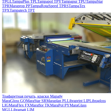
TPGL
TampaPlus TPL
Tampapol TPY
Tampapur TPU
TampaStar
TPR
Maraprop PP
TampaRotaSpeed TPRS
TampaTex
TPX
Tampatech TPT
Трафаретная печать, краски Марабу
MaraGloss GO
MaraStar SR
Maraplan PL
Libraprint LIP
Libragloss
LIG
MaraFlex FX
Maraflor TK
MaraPol PY
MaraGlass
MGL
Libramatt LIM