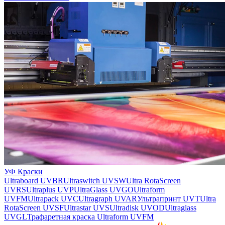
УФ Краски
Ultraboard UVBR
Ultraswitch UVSW
Ultra RotaScreen
UVRS
Ultraplus UVP
UltraGlass UVGO
Ultraform
UVFM
Ultrapack UVC
Ultragraph UVAR
Ультрапринт UVT
Ultra
RotaScreen UVSF
Ultrastar UVS
Ultradisk UVOD
Ultraglass
UVGL
Трафаретная краска Ultraform UVFM