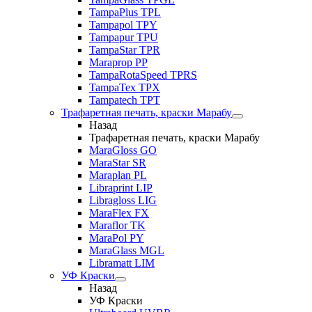
TampaPlus TPL
Tampapol TPY
Tampapur TPU
TampaStar TPR
Maraprop PP
TampaRotaSpeed TPRS
TampaTex TPX
Tampatech TPT
Трафаретная печать, краски Марабу
Назад
Трафаретная печать, краски Марабу
MaraGloss GO
MaraStar SR
Maraplan PL
Libraprint LIP
Libragloss LIG
MaraFlex FX
Maraflor TK
MaraPol PY
MaraGlass MGL
Libramatt LIM
УФ Краски
Назад
УФ Краски