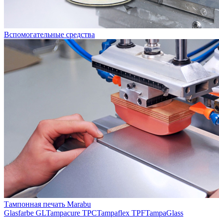
Вспомогательные средства
Тампонная печать Marabu
Glasfarbe GL
Tampacure TPC
Tampaflex TPF
TampaGlass