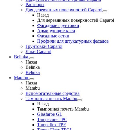
Растворы
Для деревянных поверхностей Caparol
Назад
Для деревянных поверхностей Caparol
Фасадные грунтовки
Армирующие клеи
Фасадные сетки
Профили для штукатурных фасадов
Грунтовки Caparol
Лаки Caparol
Belinka
Назад
Belinka
Belinka
Marabu
Назад
Marabu
Вспомогательные средства
Тампонная печать Marabu
Назад
Тампонная печать Marabu
Glasfarbe GL
Tampacure TPC
Tampaflex TPF
TampaGlass TPGL