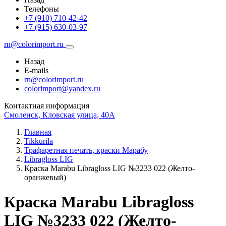
Телефоны
+7 (910) 710-42-42
+7 (915) 630-03-97
rn@colorimport.ru
Назад
E-mails
rn@colorimport.ru
colorimport@yandex.ru
Контактная информация
Смоленск, Кловская улица, 40А
Главная
Tikkurila
Трафаретная печать, краски Марабу
Libragloss LIG
Краска Маrabu Libragloss LIG №3233 022 (Желто-
оранжевый)
Краска Маrabu Libragloss
LIG №3233 022 (Желто-