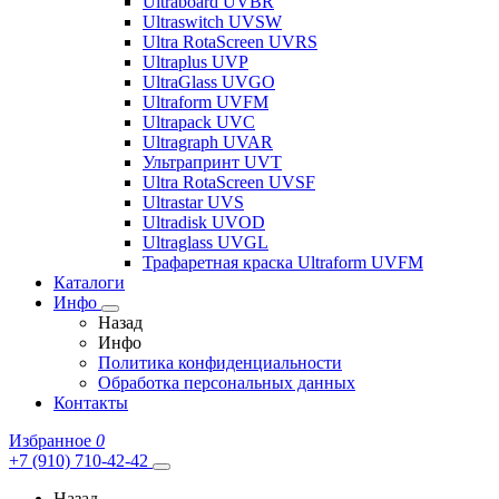
Ultraboard UVBR
Ultraswitch UVSW
Ultra RotaScreen UVRS
Ultraplus UVP
UltraGlass UVGO
Ultraform UVFM
Ultrapack UVC
Ultragraph UVAR
Ультрапринт UVT
Ultra RotaScreen UVSF
Ultrastar UVS
Ultradisk UVOD
Ultraglass UVGL
Трафаретная краска Ultraform UVFM
Каталоги
Инфо
Назад
Инфо
Политика конфиденциальности
Обработка персональных данных
Контакты
Избранное
0
+7 (910) 710-42-42
Назад