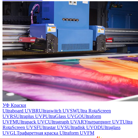
УФ Краски
Ultraboard UVBR
Ultraswitch UVSW
Ultra RotaScreen
UVRS
Ultraplus UVP
UltraGlass UVGO
Ultraform
UVFM
Ultrapack UVC
Ultragraph UVAR
Ультрапринт UVT
Ultra
RotaScreen UVSF
Ultrastar UVS
Ultradisk UVOD
Ultraglass
UVGL
Трафаретная краска Ultraform UVFM