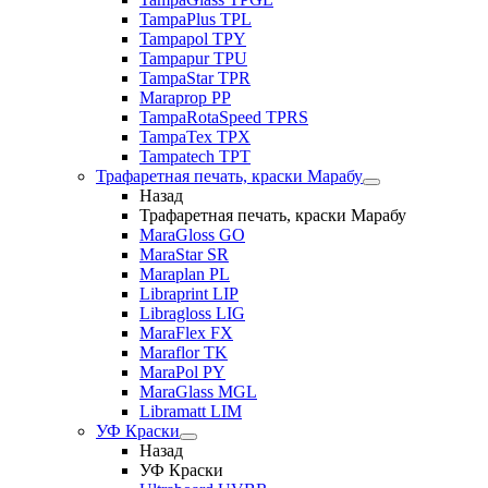
TampaPlus TPL
Tampapol TPY
Tampapur TPU
TampaStar TPR
Maraprop PP
TampaRotaSpeed TPRS
TampaTex TPX
Tampatech TPT
Трафаретная печать, краски Марабу
Назад
Трафаретная печать, краски Марабу
MaraGloss GO
MaraStar SR
Maraplan PL
Libraprint LIP
Libragloss LIG
MaraFlex FX
Maraflor TK
MaraPol PY
MaraGlass MGL
Libramatt LIM
УФ Краски
Назад
УФ Краски