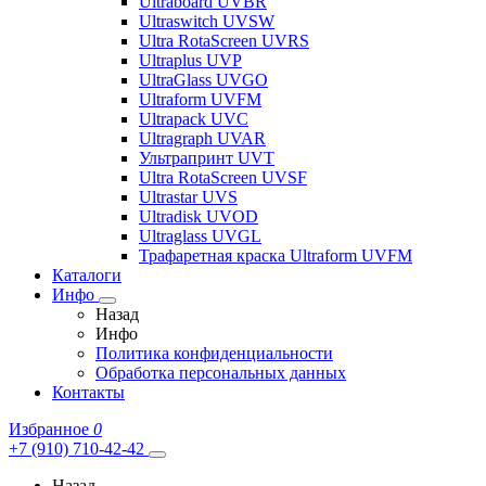
Ultraboard UVBR
Ultraswitch UVSW
Ultra RotaScreen UVRS
Ultraplus UVP
UltraGlass UVGO
Ultraform UVFM
Ultrapack UVC
Ultragraph UVAR
Ультрапринт UVT
Ultra RotaScreen UVSF
Ultrastar UVS
Ultradisk UVOD
Ultraglass UVGL
Трафаретная краска Ultraform UVFM
Каталоги
Инфо
Назад
Инфо
Политика конфиденциальности
Обработка персональных данных
Контакты
Избранное
0
+7 (910) 710-42-42
Назад