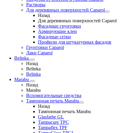
Растворы
Для деревянных поверхностей Caparol
Назад
Для деревянных поверхностей Caparol
Фасадные грунтовки
Армирующие клеи
Фасадные сетки
Профили для штукатурных фасадов
Грунтовки Caparol
Лаки Caparol
Belinka
Назад
Belinka
Belinka
Marabu
Назад
Marabu
Вспомогательные средства
Тампонная печать Marabu
Назад
Тампонная печать Marabu
Glasfarbe GL
Tampacure TPC
Tampaflex TPF
TampaGlass TPGL