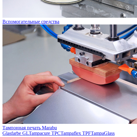
Вспомогательные средства
Тампонная печать Marabu
Glasfarbe GL
Tampacure TPC
Tampaflex TPF
TampaGlass