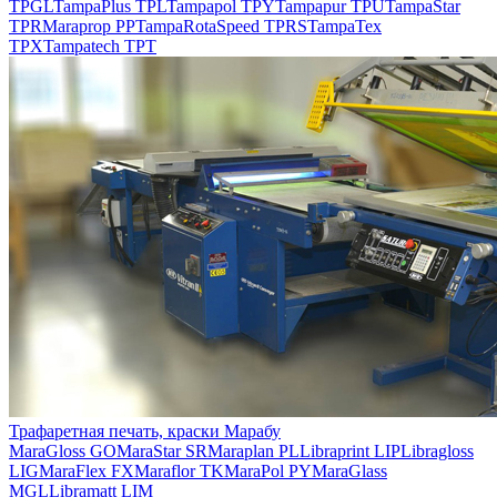
TPGL
TampaPlus TPL
Tampapol TPY
Tampapur TPU
TampaStar
TPR
Maraprop PP
TampaRotaSpeed TPRS
TampaTex
TPX
Tampatech TPT
Трафаретная печать, краски Марабу
MaraGloss GO
MaraStar SR
Maraplan PL
Libraprint LIP
Libragloss
LIG
MaraFlex FX
Maraflor TK
MaraPol PY
MaraGlass
MGL
Libramatt LIM