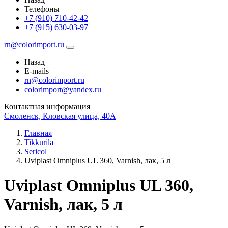
Телефоны
+7 (910) 710-42-42
+7 (915) 630-03-97
rn@colorimport.ru
Назад
E-mails
rn@colorimport.ru
colorimport@yandex.ru
Контактная информация
Смоленск, Кловская улица, 40А
Главная
Tikkurila
Sericol
Uviplast Omniplus UL 360, Varnish, лак, 5 л
Uviplast Omniplus UL 360,
Varnish, лак, 5 л