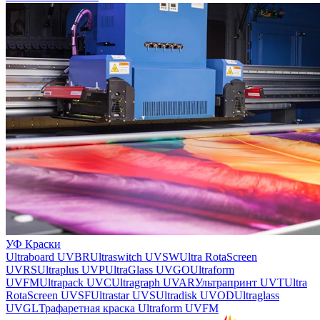
УФ Краски
Ultraboard UVBR
Ultraswitch UVSW
Ultra RotaScreen
UVRS
Ultraplus UVP
UltraGlass UVGO
Ultraform
UVFM
Ultrapack UVC
Ultragraph UVAR
Ультрапринт UVT
Ultra
RotaScreen UVSF
Ultrastar UVS
Ultradisk UVOD
Ultraglass
UVGL
Трафаретная краска Ultraform UVFM