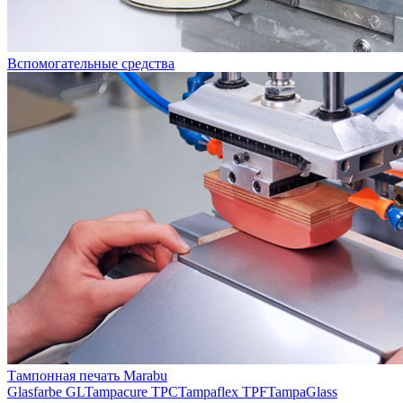
Вспомогательные средства
Тампонная печать Marabu
Glasfarbe GL
Tampacure TPC
Tampaflex TPF
TampaGlass