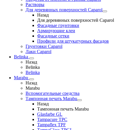
Растворы
Для деревянных поверхностей Caparol
Назад
Для деревянных поверхностей Caparol
Фасадные грунтовки
Армирующие клеи
Фасадные сетки
Профили для штукатурных фасадов
Грунтовки Caparol
Лаки Caparol
Belinka
Назад
Belinka
Belinka
Marabu
Назад
Marabu
Вспомогательные средства
Тампонная печать Marabu
Назад
Тампонная печать Marabu
Glasfarbe GL
Tampacure TPC
Tampaflex TPF
TampaGlass TPGL