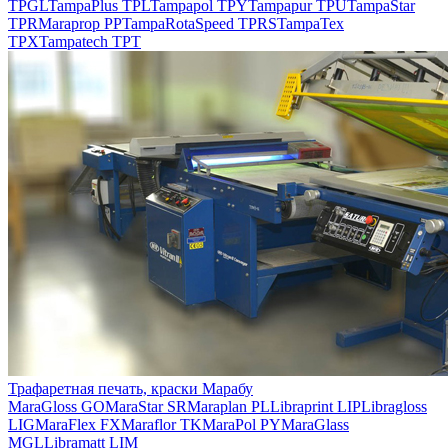
TPGL
TampaPlus TPL
Tampapol TPY
Tampapur TPU
TampaStar
TPR
Maraprop PP
TampaRotaSpeed TPRS
TampaTex
TPX
Tampatech TPT
Трафаретная печать, краски Марабу
MaraGloss GO
MaraStar SR
Maraplan PL
Libraprint LIP
Libragloss
LIG
MaraFlex FX
Maraflor TK
MaraPol PY
MaraGlass
MGL
Libramatt LIM