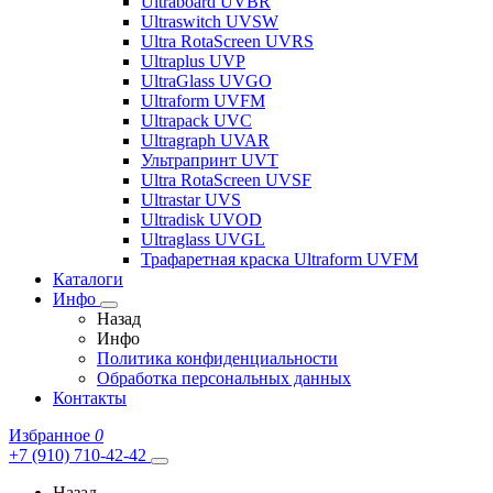
Ultraboard UVBR
Ultraswitch UVSW
Ultra RotaScreen UVRS
Ultraplus UVP
UltraGlass UVGO
Ultraform UVFM
Ultrapack UVC
Ultragraph UVAR
Ультрапринт UVT
Ultra RotaScreen UVSF
Ultrastar UVS
Ultradisk UVOD
Ultraglass UVGL
Трафаретная краска Ultraform UVFM
Каталоги
Инфо
Назад
Инфо
Политика конфиденциальности
Обработка персональных данных
Контакты
Избранное
0
+7 (910) 710-42-42
Назад