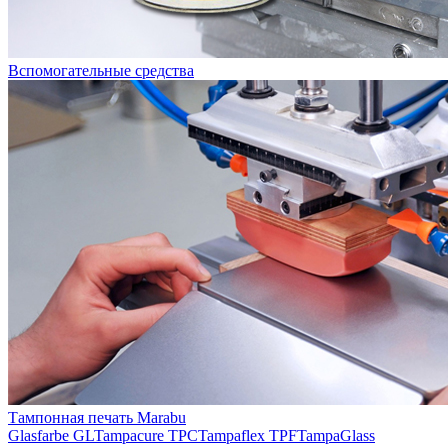
Вспомогательные средства
Тампонная печать Marabu
Glasfarbe GL
Tampacure TPC
Tampaflex TPF
TampaGlass