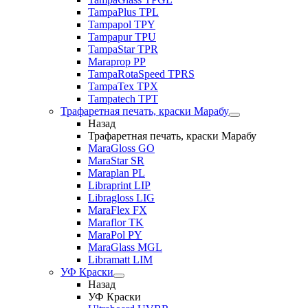
TampaPlus TPL
Tampapol TPY
Tampapur TPU
TampaStar TPR
Maraprop PP
TampaRotaSpeed TPRS
TampaTex TPX
Tampatech TPT
Трафаретная печать, краски Марабу
Назад
Трафаретная печать, краски Марабу
MaraGloss GO
MaraStar SR
Maraplan PL
Libraprint LIP
Libragloss LIG
MaraFlex FX
Maraflor TK
MaraPol PY
MaraGlass MGL
Libramatt LIM
УФ Краски
Назад
УФ Краски