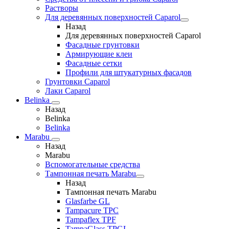
Растворы
Для деревянных поверхностей Caparol
Назад
Для деревянных поверхностей Caparol
Фасадные грунтовки
Армирующие клеи
Фасадные сетки
Профили для штукатурных фасадов
Грунтовки Caparol
Лаки Caparol
Belinka
Назад
Belinka
Belinka
Marabu
Назад
Marabu
Вспомогательные средства
Тампонная печать Marabu
Назад
Тампонная печать Marabu
Glasfarbe GL
Tampacure TPC
Tampaflex TPF
TampaGlass TPGL