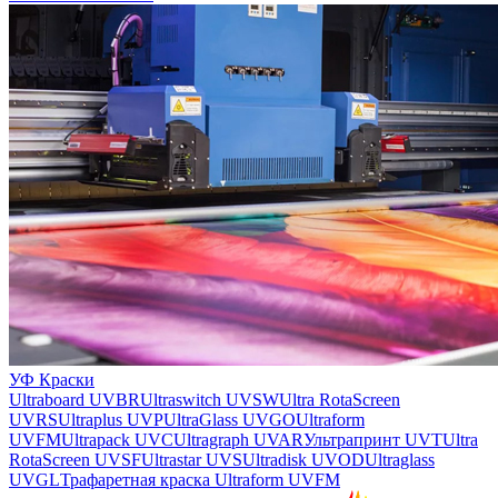
УФ Краски
Ultraboard UVBR
Ultraswitch UVSW
Ultra RotaScreen
UVRS
Ultraplus UVP
UltraGlass UVGO
Ultraform
UVFM
Ultrapack UVC
Ultragraph UVAR
Ультрапринт UVT
Ultra
RotaScreen UVSF
Ultrastar UVS
Ultradisk UVOD
Ultraglass
UVGL
Трафаретная краска Ultraform UVFM