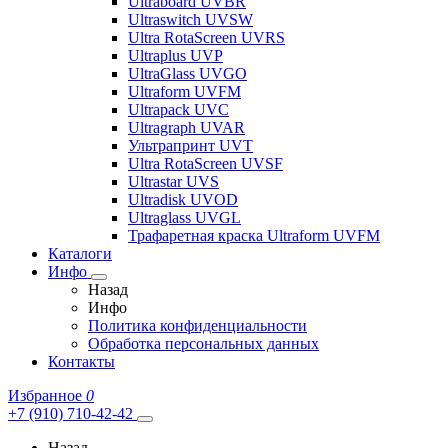
Ultraboard UVBR
Ultraswitch UVSW
Ultra RotaScreen UVRS
Ultraplus UVP
UltraGlass UVGO
Ultraform UVFM
Ultrapack UVC
Ultragraph UVAR
Ультрапринт UVT
Ultra RotaScreen UVSF
Ultrastar UVS
Ultradisk UVOD
Ultraglass UVGL
Трафаретная краска Ultraform UVFM
Каталоги
Инфо
Назад
Инфо
Политика конфиденциальности
Обработка персональных данных
Контакты
Избранное
0
+7 (910) 710-42-42
Назад