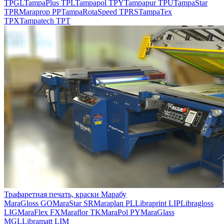
TPGL
TampaPlus TPL
Tampapol TPY
Tampapur TPU
TampaStar
TPR
Maraprop PP
TampaRotaSpeed TPRS
TampaTex
TPX
Tampatech TPT
Трафаретная печать, краски Марабу
MaraGloss GO
MaraStar SR
Maraplan PL
Libraprint LIP
Libragloss
LIG
MaraFlex FX
Maraflor TK
MaraPol PY
MaraGlass
MGL
Libramatt LIM