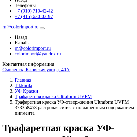
Телефоны
+7 (910) 710-42-42
+7 (915) 630-03-97
rn@colorimport.ru
Назад
E-mails
rn@colorimport.ru
colorimport@yandex.ru
Контактная информация
Смоленск, Кловская улица, 40А
Главная
Tikkurila
УФ Краски
Трафаретная краска Ultraform UVFM
Трафаретная краска УФ-отверждения Ultraform UVFM
373358458 растровая синяя с повышенным содержанием
пигмента
Трафаретная краска УФ-