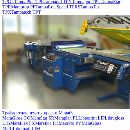
TPGL
TampaPlus TPL
Tampapol TPY
Tampapur TPU
TampaStar
TPR
Maraprop PP
TampaRotaSpeed TPRS
TampaTex
TPX
Tampatech TPT
Трафаретная печать, краски Марабу
MaraGloss GO
MaraStar SR
Maraplan PL
Libraprint LIP
Libragloss
LIG
MaraFlex FX
Maraflor TK
MaraPol PY
MaraGlass
MGL
Libramatt LIM