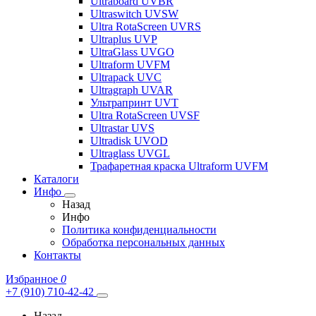
Ultraboard UVBR
Ultraswitch UVSW
Ultra RotaScreen UVRS
Ultraplus UVP
UltraGlass UVGO
Ultraform UVFM
Ultrapack UVC
Ultragraph UVAR
Ультрапринт UVT
Ultra RotaScreen UVSF
Ultrastar UVS
Ultradisk UVOD
Ultraglass UVGL
Трафаретная краска Ultraform UVFM
Каталоги
Инфо
Назад
Инфо
Политика конфиденциальности
Обработка персональных данных
Контакты
Избранное
0
+7 (910) 710-42-42
Назад