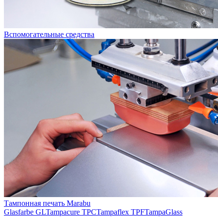
Вспомогательные средства
Тампонная печать Marabu
Glasfarbe GL
Tampacure TPC
Tampaflex TPF
TampaGlass