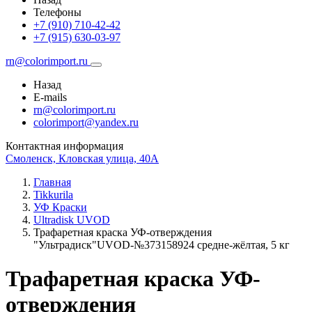
Телефоны
+7 (910) 710-42-42
+7 (915) 630-03-97
rn@colorimport.ru
Назад
E-mails
rn@colorimport.ru
colorimport@yandex.ru
Контактная информация
Смоленск, Кловская улица, 40А
Главная
Tikkurila
УФ Краски
Ultradisk UVOD
Трафаретная краска УФ-отверждения
"Ультрадиск"UVOD-№373158924 средне-жёлтая, 5 кг
Трафаретная краска УФ-
отверждения