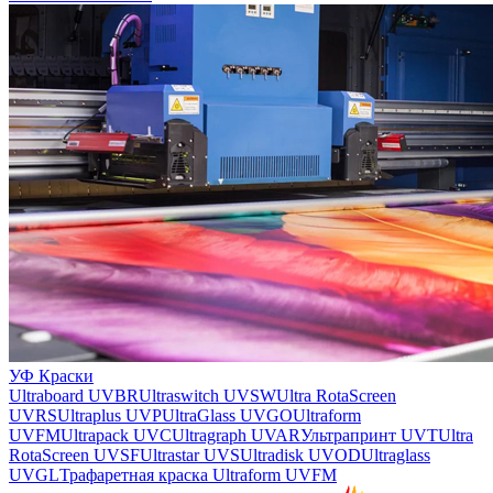
УФ Краски
Ultraboard UVBR
Ultraswitch UVSW
Ultra RotaScreen
UVRS
Ultraplus UVP
UltraGlass UVGO
Ultraform
UVFM
Ultrapack UVC
Ultragraph UVAR
Ультрапринт UVT
Ultra
RotaScreen UVSF
Ultrastar UVS
Ultradisk UVOD
Ultraglass
UVGL
Трафаретная краска Ultraform UVFM