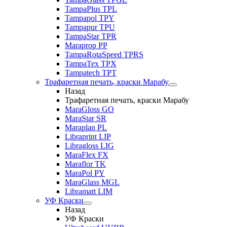
TampaPlus TPL
Tampapol TPY
Tampapur TPU
TampaStar TPR
Maraprop PP
TampaRotaSpeed TPRS
TampaTex TPX
Tampatech TPT
Трафаретная печать, краски Марабу
Назад
Трафаретная печать, краски Марабу
MaraGloss GO
MaraStar SR
Maraplan PL
Libraprint LIP
Libragloss LIG
MaraFlex FX
Maraflor TK
MaraPol PY
MaraGlass MGL
Libramatt LIM
УФ Краски
Назад
УФ Краски