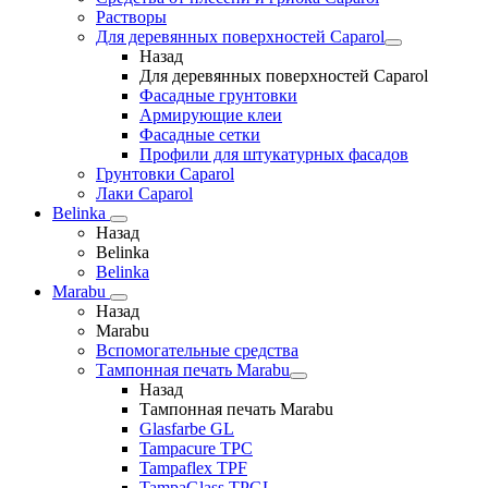
Растворы
Для деревянных поверхностей Caparol
Назад
Для деревянных поверхностей Caparol
Фасадные грунтовки
Армирующие клеи
Фасадные сетки
Профили для штукатурных фасадов
Грунтовки Caparol
Лаки Caparol
Belinka
Назад
Belinka
Belinka
Marabu
Назад
Marabu
Вспомогательные средства
Тампонная печать Marabu
Назад
Тампонная печать Marabu
Glasfarbe GL
Tampacure TPC
Tampaflex TPF
TampaGlass TPGL