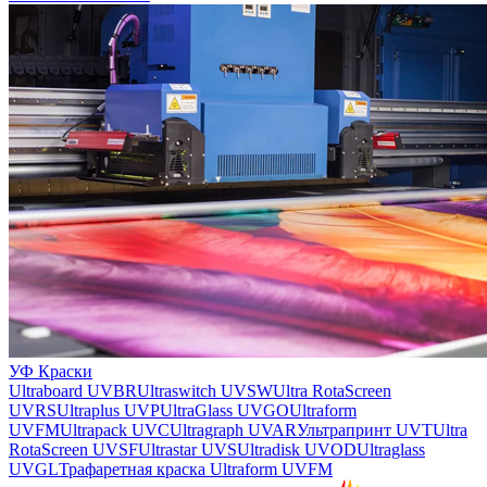
УФ Краски
Ultraboard UVBR
Ultraswitch UVSW
Ultra RotaScreen
UVRS
Ultraplus UVP
UltraGlass UVGO
Ultraform
UVFM
Ultrapack UVC
Ultragraph UVAR
Ультрапринт UVT
Ultra
RotaScreen UVSF
Ultrastar UVS
Ultradisk UVOD
Ultraglass
UVGL
Трафаретная краска Ultraform UVFM