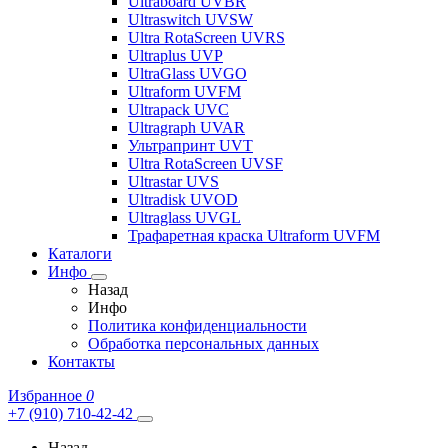
Ultraboard UVBR
Ultraswitch UVSW
Ultra RotaScreen UVRS
Ultraplus UVP
UltraGlass UVGO
Ultraform UVFM
Ultrapack UVC
Ultragraph UVAR
Ультрапринт UVT
Ultra RotaScreen UVSF
Ultrastar UVS
Ultradisk UVOD
Ultraglass UVGL
Трафаретная краска Ultraform UVFM
Каталоги
Инфо
Назад
Инфо
Политика конфиденциальности
Обработка персональных данных
Контакты
Избранное
0
+7 (910) 710-42-42
Назад