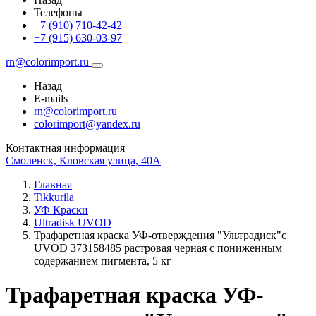
Телефоны
+7 (910) 710-42-42
+7 (915) 630-03-97
rn@colorimport.ru
Назад
E-mails
rn@colorimport.ru
colorimport@yandex.ru
Контактная информация
Смоленск, Кловская улица, 40А
Главная
Tikkurila
УФ Краски
Ultradisk UVOD
Трафаретная краска УФ-отверждения "Ультрадиск"c
UVOD 373158485 растровая черная с пониженным
содержанием пигмента, 5 кг
Трафаретная краска УФ-