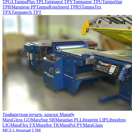
TPGL
TampaPlus TPL
Tampapol TPY
Tampapur TPU
TampaStar
TPR
Maraprop PP
TampaRotaSpeed TPRS
TampaTex
TPX
Tampatech TPT
Трафаретная печать, краски Марабу
MaraGloss GO
MaraStar SR
Maraplan PL
Libraprint LIP
Libragloss
LIG
MaraFlex FX
Maraflor TK
MaraPol PY
MaraGlass
MGL
Libramatt LIM