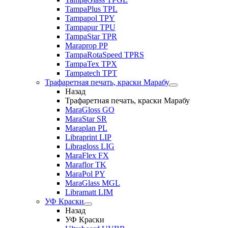
TampaPlus TPL
Tampapol TPY
Tampapur TPU
TampaStar TPR
Maraprop PP
TampaRotaSpeed TPRS
TampaTex TPX
Tampatech TPT
Трафаретная печать, краски Марабу
Назад
Трафаретная печать, краски Марабу
MaraGloss GO
MaraStar SR
Maraplan PL
Libraprint LIP
Libragloss LIG
MaraFlex FX
Maraflor TK
MaraPol PY
MaraGlass MGL
Libramatt LIM
УФ Краски
Назад
УФ Краски