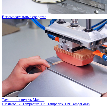
Вспомогательные средства
Тампонная печать Marabu
Glasfarbe GL
Tampacure TPC
Tampaflex TPF
TampaGlass