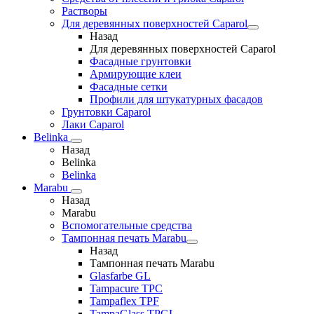
Растворы
Для деревянных поверхностей Caparol
Назад
Для деревянных поверхностей Caparol
Фасадные грунтовки
Армирующие клеи
Фасадные сетки
Профили для штукатурных фасадов
Грунтовки Caparol
Лаки Caparol
Belinka
Назад
Belinka
Belinka
Marabu
Назад
Marabu
Вспомогательные средства
Тампонная печать Marabu
Назад
Тампонная печать Marabu
Glasfarbe GL
Tampacure TPC
Tampaflex TPF
TampaGlass TPGL