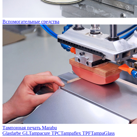
Вспомогательные средства
Тампонная печать Marabu
Glasfarbe GL
Tampacure TPC
Tampaflex TPF
TampaGlass