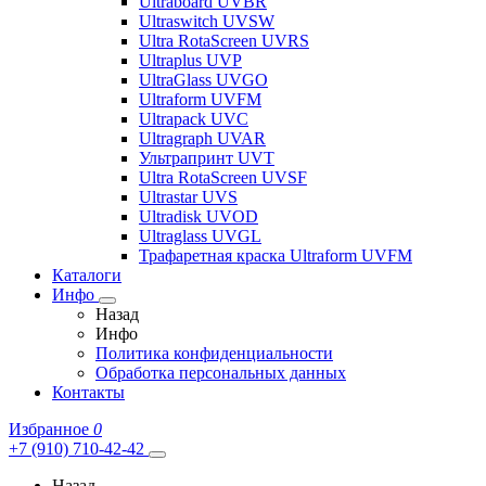
Ultraboard UVBR
Ultraswitch UVSW
Ultra RotaScreen UVRS
Ultraplus UVP
UltraGlass UVGO
Ultraform UVFM
Ultrapack UVC
Ultragraph UVAR
Ультрапринт UVT
Ultra RotaScreen UVSF
Ultrastar UVS
Ultradisk UVOD
Ultraglass UVGL
Трафаретная краска Ultraform UVFM
Каталоги
Инфо
Назад
Инфо
Политика конфиденциальности
Обработка персональных данных
Контакты
Избранное
0
+7 (910) 710-42-42
Назад