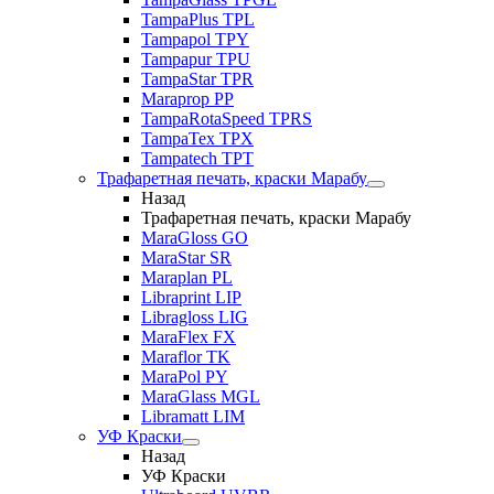
TampaPlus TPL
Tampapol TPY
Tampapur TPU
TampaStar TPR
Maraprop PP
TampaRotaSpeed TPRS
TampaTex TPX
Tampatech TPT
Трафаретная печать, краски Марабу
Назад
Трафаретная печать, краски Марабу
MaraGloss GO
MaraStar SR
Maraplan PL
Libraprint LIP
Libragloss LIG
MaraFlex FX
Maraflor TK
MaraPol PY
MaraGlass MGL
Libramatt LIM
УФ Краски
Назад
УФ Краски