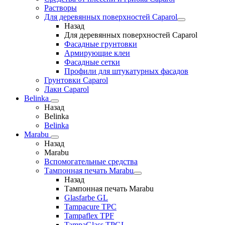
Растворы
Для деревянных поверхностей Caparol
Назад
Для деревянных поверхностей Caparol
Фасадные грунтовки
Армирующие клеи
Фасадные сетки
Профили для штукатурных фасадов
Грунтовки Caparol
Лаки Caparol
Belinka
Назад
Belinka
Belinka
Marabu
Назад
Marabu
Вспомогательные средства
Тампонная печать Marabu
Назад
Тампонная печать Marabu
Glasfarbe GL
Tampacure TPC
Tampaflex TPF
TampaGlass TPGL