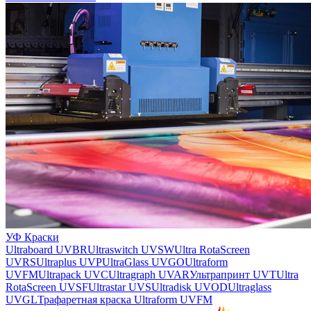
УФ Краски
Ultraboard UVBR
Ultraswitch UVSW
Ultra RotaScreen
UVRS
Ultraplus UVP
UltraGlass UVGO
Ultraform
UVFM
Ultrapack UVC
Ultragraph UVAR
Ультрапринт UVT
Ultra
RotaScreen UVSF
Ultrastar UVS
Ultradisk UVOD
Ultraglass
UVGL
Трафаретная краска Ultraform UVFM