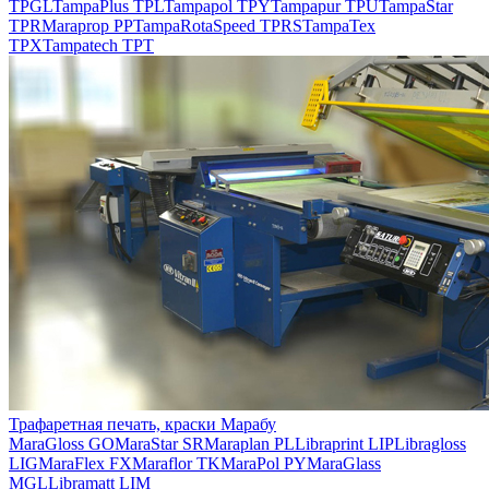
TPGL
TampaPlus TPL
Tampapol TPY
Tampapur TPU
TampaStar
TPR
Maraprop PP
TampaRotaSpeed TPRS
TampaTex
TPX
Tampatech TPT
Трафаретная печать, краски Марабу
MaraGloss GO
MaraStar SR
Maraplan PL
Libraprint LIP
Libragloss
LIG
MaraFlex FX
Maraflor TK
MaraPol PY
MaraGlass
MGL
Libramatt LIM