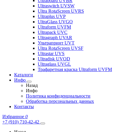
Ultraboard UVBR
Ultraswitch UVSW
Ultra RotaScreen UVRS
Ultraplus UVP
UltraGlass UVGO
Ultraform UVFM
Ultrapack UVC
Ultragraph UVAR
Ультрапринт UVT
Ultra RotaScreen UVSF
Ultrastar UVS
Ultradisk UVOD
Ultraglass UVGL
Трафаретная краска Ultraform UVFM
Каталоги
Инфо
Назад
Инфо
Политика конфиденциальности
Обработка персональных данных
Контакты
Избранное
0
+7 (910) 710-42-42
Назад