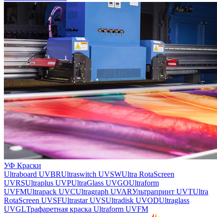
УФ Краски
Ultraboard UVBR
Ultraswitch UVSW
Ultra RotaScreen
UVRS
Ultraplus UVP
UltraGlass UVGO
Ultraform
UVFM
Ultrapack UVC
Ultragraph UVAR
Ультрапринт UVT
Ultra
RotaScreen UVSF
Ultrastar UVS
Ultradisk UVOD
Ultraglass
UVGL
Трафаретная краска Ultraform UVFM