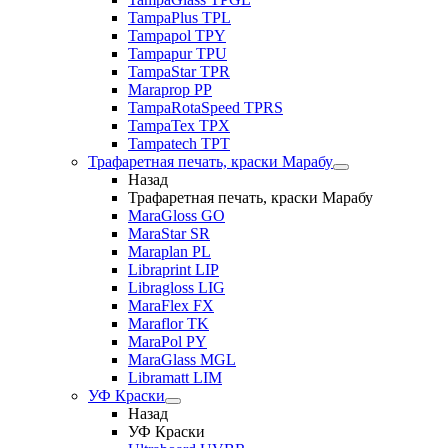
TampaPlus TPL
Tampapol TPY
Tampapur TPU
TampaStar TPR
Maraprop PP
TampaRotaSpeed TPRS
TampaTex TPX
Tampatech TPT
Трафаретная печать, краски Марабу
Назад
Трафаретная печать, краски Марабу
MaraGloss GO
MaraStar SR
Maraplan PL
Libraprint LIP
Libragloss LIG
MaraFlex FX
Maraflor TK
MaraPol PY
MaraGlass MGL
Libramatt LIM
УФ Краски
Назад
УФ Краски