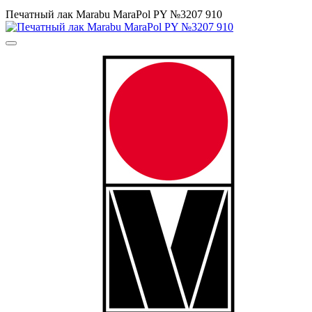
Печатный лак Маrabu MaraPol PY №3207 910