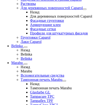
Растворы
Для деревянных поверхностей Caparol
Назад
Для деревянных поверхностей Caparol
Фасадные грунтовки
Армирующие клеи
Фасадные сетки
Профили для штукатурных фасадов
Грунтовки Caparol
Лаки Caparol
Belinka
Назад
Belinka
Belinka
Marabu
Назад
Marabu
Вспомогательные средства
Тампонная печать Marabu
Назад
Тампонная печать Marabu
Glasfarbe GL
Tampacure TPC
Tampaflex TPF
TampaGlass TPGL