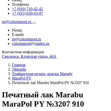
Телефоны
+7 (910) 710-42-42
+7 (915) 630-03-97
rn@colorimport.ru
Назад
E-mails
rn@colorimport.ru
colorimport@yandex.ru
Контактная информация
Смоленск, Кловская улица, 40А
Главная
Tikkurila
Трафаретная печать, краски Марабу
MaraPol PY
Печатный лак Маrabu MaraPol PY №3207 910
Печатный лак Маrabu
MaraPol PY №3207 910