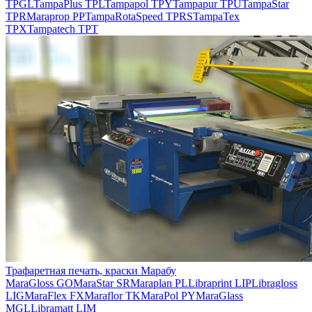
TPGL
TampaPlus TPL
Tampapol TPY
Tampapur TPU
TampaStar
TPR
Maraprop PP
TampaRotaSpeed TPRS
TampaTex
TPX
Tampatech TPT
Трафаретная печать, краски Марабу
MaraGloss GO
MaraStar SR
Maraplan PL
Libraprint LIP
Libragloss
LIG
MaraFlex FX
Maraflor TK
MaraPol PY
MaraGlass
MGL
Libramatt LIM