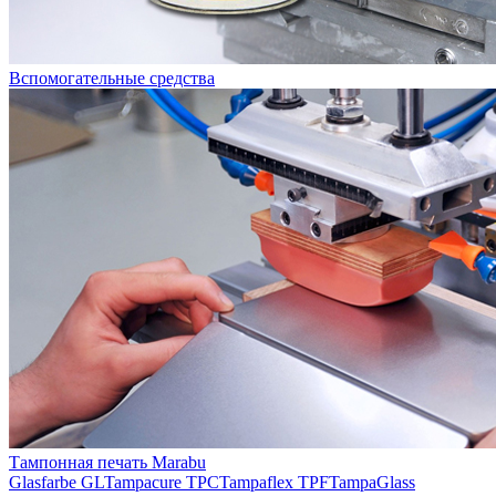
Вспомогательные средства
Тампонная печать Marabu
Glasfarbe GL
Tampacure TPC
Tampaflex TPF
TampaGlass