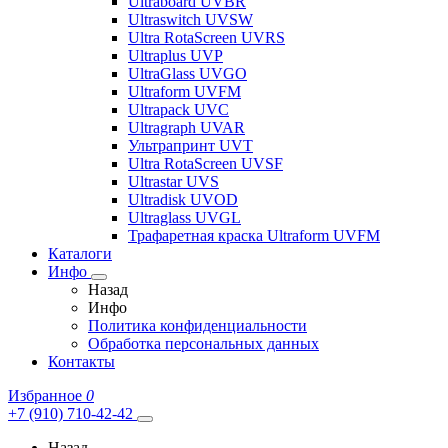
Ultraboard UVBR
Ultraswitch UVSW
Ultra RotaScreen UVRS
Ultraplus UVP
UltraGlass UVGO
Ultraform UVFM
Ultrapack UVC
Ultragraph UVAR
Ультрапринт UVT
Ultra RotaScreen UVSF
Ultrastar UVS
Ultradisk UVOD
Ultraglass UVGL
Трафаретная краска Ultraform UVFM
Каталоги
Инфо
Назад
Инфо
Политика конфиденциальности
Обработка персональных данных
Контакты
Избранное
0
+7 (910) 710-42-42
Назад