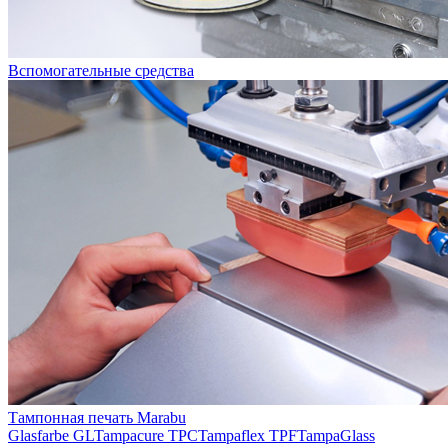
Вспомогательные средства
Тампонная печать Marabu
Glasfarbe GL
Tampacure TPC
Tampaflex TPF
TampaGlass