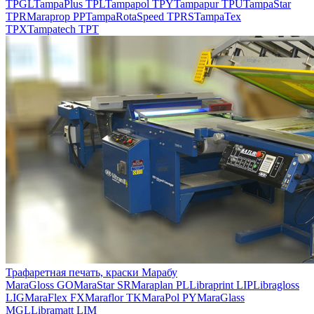
TPGL
TampaPlus TPL
Tampapol TPY
Tampapur TPU
TampaStar
TPR
Maraprop PP
TampaRotaSpeed TPRS
TampaTex
TPX
Tampatech TPT
Трафаретная печать, краски Марабу
MaraGloss GO
MaraStar SR
Maraplan PL
Libraprint LIP
Libragloss
LIG
MaraFlex FX
Maraflor TK
MaraPol PY
MaraGlass
MGL
Libramatt LIM