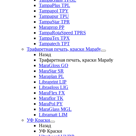
TampaPlus TPL
Tampapol TPY
Tampapur TPU
TampaStar TPR
Maraprop PP
TampaRotaSpeed TPRS
TampaTex TPX
Tampatech TPT
Трафаретная печать, краски Марабу
Назад
Трафаретная печать, краски Марабу
MaraGloss GO
MaraStar SR
Maraplan PL
Libraprint LIP
Libragloss LIG
MaraFlex FX
Maraflor TK
MaraPol PY
MaraGlass MGL
Libramatt LIM
УФ Краски
Назад
УФ Краски