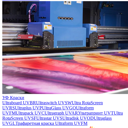
УФ Краски
Ultraboard UVBR
Ultraswitch UVSW
Ultra RotaScreen
UVRS
Ultraplus UVP
UltraGlass UVGO
Ultraform
UVFM
Ultrapack UVC
Ultragraph UVAR
Ультрапринт UVT
Ultra
RotaScreen UVSF
Ultrastar UVS
Ultradisk UVOD
Ultraglass
UVGL
Трафаретная краска Ultraform UVFM