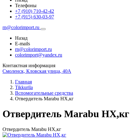
Телефоны
+7 (910) 710-42-42
+7 (915) 630-03-97
rn@colorimport.ru
Назад
E-mails
rn@colorimport.ru
colorimport@yandex.ru
Контактная информация
Смоленск, Кловская улица, 40А
Главная
Tikkurila
Вспомогательные средства
Отвердитель Marabu HX,кг
Отвердитель Marabu HX,кг
Отвердитель Marabu HX,кг