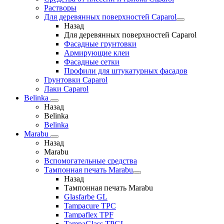
Растворы
Для деревянных поверхностей Caparol
Назад
Для деревянных поверхностей Caparol
Фасадные грунтовки
Армирующие клеи
Фасадные сетки
Профили для штукатурных фасадов
Грунтовки Caparol
Лаки Caparol
Belinka
Назад
Belinka
Belinka
Marabu
Назад
Marabu
Вспомогательные средства
Тампонная печать Marabu
Назад
Тампонная печать Marabu
Glasfarbe GL
Tampacure TPC
Tampaflex TPF
TampaGlass TPGL