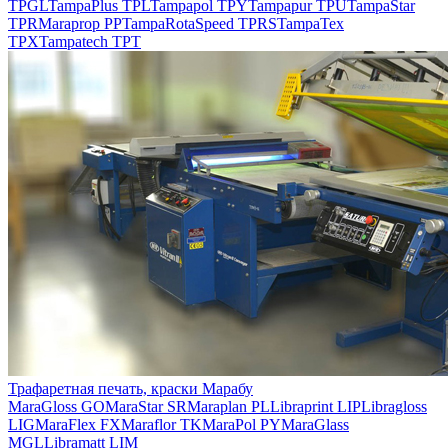
TPGL
TampaPlus TPL
Tampapol TPY
Tampapur TPU
TampaStar
TPR
Maraprop PP
TampaRotaSpeed TPRS
TampaTex
TPX
Tampatech TPT
Трафаретная печать, краски Марабу
MaraGloss GO
MaraStar SR
Maraplan PL
Libraprint LIP
Libragloss
LIG
MaraFlex FX
Maraflor TK
MaraPol PY
MaraGlass
MGL
Libramatt LIM