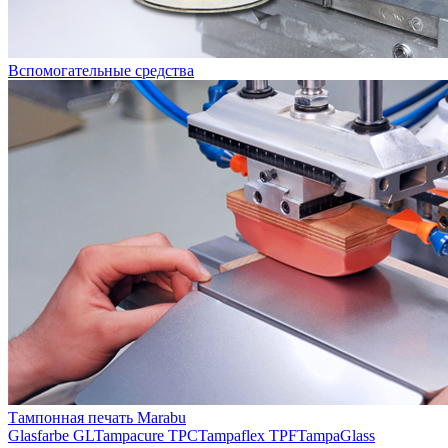
Вспомогательные средства
Тампонная печать Marabu
Glasfarbe GL
Tampacure TPC
Tampaflex TPF
TampaGlass