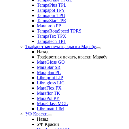
TampaPlus TPL
Tampapol TPY
Tampapur TPU
TampaStar TPR
Maraprop PP
TampaRotaSpeed TPRS
TampaTex TPX
Tampatech TPT
Трафаретная печать, краски Марабу
Назад
Трафаретная печать, краски Марабу
MaraGloss GO
MaraStar SR
Maraplan PL
Libraprint LIP
Libragloss LIG
MaraFlex FX
Maraflor TK
MaraPol PY
MaraGlass MGL
Libramatt LIM
УФ Краски
Назад
УФ Краски