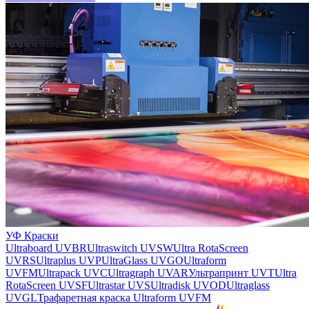
УФ Краски
Ultraboard UVBR
Ultraswitch UVSW
Ultra RotaScreen
UVRS
Ultraplus UVP
UltraGlass UVGO
Ultraform
UVFM
Ultrapack UVC
Ultragraph UVAR
Ультрапринт UVT
Ultra
RotaScreen UVSF
Ultrastar UVS
Ultradisk UVOD
Ultraglass
UVGL
Трафаретная краска Ultraform UVFM