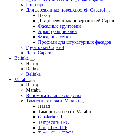
Растворы
Для деревянных поверхностей Caparol
Назад
Для деревянных поверхностей Caparol
Фасадные грунтовки
Армирующие клеи
Фасадные сетки
Профили для штукатурных фасадов
Грунтовки Caparol
Лаки Caparol
Belinka
Назад
Belinka
Belinka
Marabu
Назад
Marabu
Вспомогательные средства
Тампонная печать Marabu
Назад
Тампонная печать Marabu
Glasfarbe GL
Tampacure TPC
Tampaflex TPF
TampaGlass TPGL