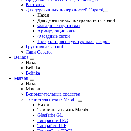
Растворы
Для деревянных поверхностей Caparol
Назад
Для деревянных поверхностей Caparol
Фасадные грунтовки
Армирующие клеи
Фасадные сетки
Профили для штукатурных фасадов
Грунтовки Caparol
Лаки Caparol
Belinka
Назад
Belinka
Belinka
Marabu
Назад
Marabu
Вспомогательные средства
Тампонная печать Marabu
Назад
Тампонная печать Marabu
Glasfarbe GL
Tampacure TPC
Tampaflex TPF
TampaGlass TPGL