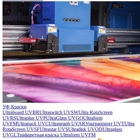
УФ Краски
Ultraboard UVBR
Ultraswitch UVSW
Ultra RotaScreen
UVRS
Ultraplus UVP
UltraGlass UVGO
Ultraform
UVFM
Ultrapack UVC
Ultragraph UVAR
Ультрапринт UVT
Ultra
RotaScreen UVSF
Ultrastar UVS
Ultradisk UVOD
Ultraglass
UVGL
Трафаретная краска Ultraform UVFM