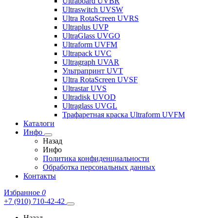
Ultraboard UVBR
Ultraswitch UVSW
Ultra RotaScreen UVRS
Ultraplus UVP
UltraGlass UVGO
Ultraform UVFM
Ultrapack UVC
Ultragraph UVAR
Ультрапринт UVT
Ultra RotaScreen UVSF
Ultrastar UVS
Ultradisk UVOD
Ultraglass UVGL
Трафаретная краска Ultraform UVFM
Каталоги
Инфо
Назад
Инфо
Политика конфиденциальности
Обработка персональных данных
Контакты
Избранное
0
+7 (910) 710-42-42
Назад