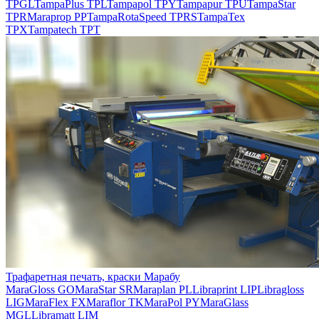
TPGL
TampaPlus TPL
Tampapol TPY
Tampapur TPU
TampaStar
TPR
Maraprop PP
TampaRotaSpeed TPRS
TampaTex
TPX
Tampatech TPT
Трафаретная печать, краски Марабу
MaraGloss GO
MaraStar SR
Maraplan PL
Libraprint LIP
Libragloss
LIG
MaraFlex FX
Maraflor TK
MaraPol PY
MaraGlass
MGL
Libramatt LIM