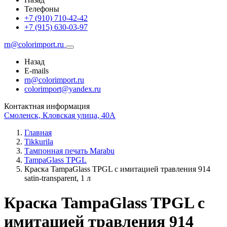
Телефоны
+7 (910) 710-42-42
+7 (915) 630-03-97
rn@colorimport.ru
Назад
E-mails
rn@colorimport.ru
colorimport@yandex.ru
Контактная информация
Смоленск, Кловская улица, 40А
Главная
Tikkurila
Тампонная печать Marabu
TampaGlass TPGL
Краска TampaGlass TPGL с имитацией травления 914
satin-transparent, 1 л
Краска TampaGlass TPGL с
имитацией травления 914