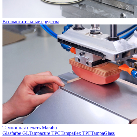
Вспомогательные средства
Тампонная печать Marabu
Glasfarbe GL
Tampacure TPC
Tampaflex TPF
TampaGlass