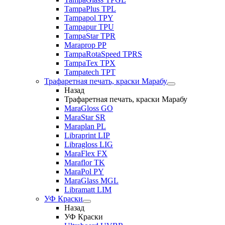
TampaPlus TPL
Tampapol TPY
Tampapur TPU
TampaStar TPR
Maraprop PP
TampaRotaSpeed TPRS
TampaTex TPX
Tampatech TPT
Трафаретная печать, краски Марабу
Назад
Трафаретная печать, краски Марабу
MaraGloss GO
MaraStar SR
Maraplan PL
Libraprint LIP
Libragloss LIG
MaraFlex FX
Maraflor TK
MaraPol PY
MaraGlass MGL
Libramatt LIM
УФ Краски
Назад
УФ Краски