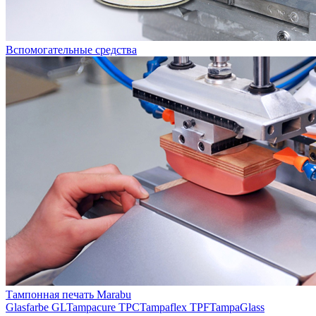
Вспомогательные средства
Тампонная печать Marabu
Glasfarbe GL
Tampacure TPC
Tampaflex TPF
TampaGlass