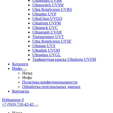
Ultraboard UVBR
Ultraswitch UVSW
Ultra RotaScreen UVRS
Ultraplus UVP
UltraGlass UVGO
Ultraform UVFM
Ultrapack UVC
Ultragraph UVAR
Ультрапринт UVT
Ultra RotaScreen UVSF
Ultrastar UVS
Ultradisk UVOD
Ultraglass UVGL
Трафаретная краска Ultraform UVFM
Каталоги
Инфо
Назад
Инфо
Политика конфиденциальности
Обработка персональных данных
Контакты
Избранное
0
+7 (910) 710-42-42
Назад