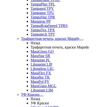
TampaPlus TPL
Tampapol TPY
Tampapur TPU
TampaStar TPR
Maraprop PP
TampaRotaSpeed TPRS
TampaTex TPX
Tampatech TPT
Трафаретная печать, краски Марабу
Назад
Трафаретная печать, краски Марабу
MaraGloss GO
MaraStar SR
Maraplan PL
Libraprint LIP
Libragloss LIG
MaraFlex FX
Maraflor TK
MaraPol PY
MaraGlass MGL
Libramatt LIM
УФ Краски
Назад
УФ Краски