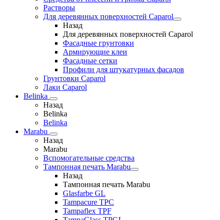
Растворы
Для деревянных поверхностей Caparol
Назад
Для деревянных поверхностей Caparol
Фасадные грунтовки
Армирующие клеи
Фасадные сетки
Профили для штукатурных фасадов
Грунтовки Caparol
Лаки Caparol
Belinka
Назад
Belinka
Belinka
Marabu
Назад
Marabu
Вспомогательные средства
Тампонная печать Marabu
Назад
Тампонная печать Marabu
Glasfarbe GL
Tampacure TPC
Tampaflex TPF
TampaGlass TPGL