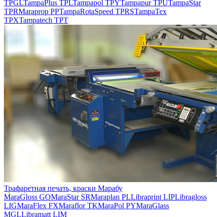
TPGL
TampaPlus TPL
Tampapol TPY
Tampapur TPU
TampaStar
TPR
Maraprop PP
TampaRotaSpeed TPRS
TampaTex
TPX
Tampatech TPT
Трафаретная печать, краски Марабу
MaraGloss GO
MaraStar SR
Maraplan PL
Libraprint LIP
Libragloss
LIG
MaraFlex FX
Maraflor TK
MaraPol PY
MaraGlass
MGL
Libramatt LIM