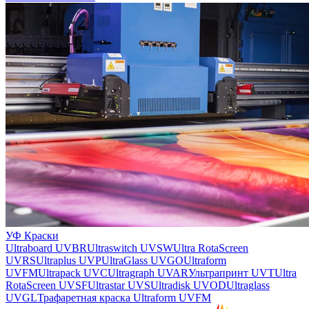
УФ Краски
Ultraboard UVBR
Ultraswitch UVSW
Ultra RotaScreen
UVRS
Ultraplus UVP
UltraGlass UVGO
Ultraform
UVFM
Ultrapack UVC
Ultragraph UVAR
Ультрапринт UVT
Ultra
RotaScreen UVSF
Ultrastar UVS
Ultradisk UVOD
Ultraglass
UVGL
Трафаретная краска Ultraform UVFM