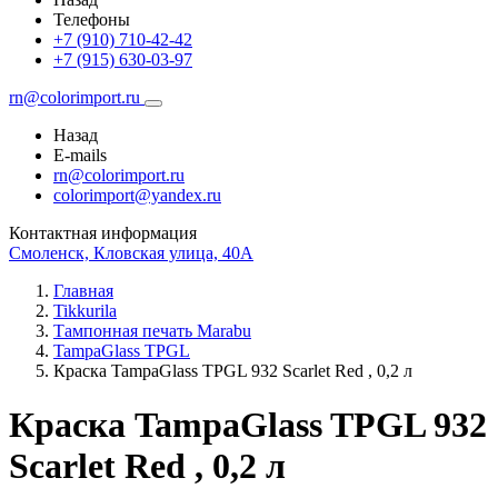
Телефоны
+7 (910) 710-42-42
+7 (915) 630-03-97
rn@colorimport.ru
Назад
E-mails
rn@colorimport.ru
colorimport@yandex.ru
Контактная информация
Смоленск, Кловская улица, 40А
Главная
Tikkurila
Тампонная печать Marabu
TampaGlass TPGL
Краска TampaGlass TPGL 932 Scarlet Red , 0,2 л
Краска TampaGlass TPGL 932
Scarlet Red , 0,2 л