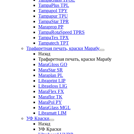
TampaPlus TPL
Tampapol TPY
Tampapur TPU
TampaStar TPR
Maraprop PP
TampaRotaSpeed TPRS
TampaTex TPX
Tampatech TPT
Трафаретная печать, краски Марабу
Назад
Трафаретная печать, краски Марабу
MaraGloss GO
MaraStar SR
Maraplan PL
Libraprint LIP
Libragloss LIG
MaraFlex FX
Maraflor TK
MaraPol PY
MaraGlass MGL
Libramatt LIM
УФ Краски
Назад
УФ Краски