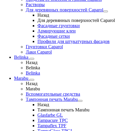
Растворы
Для деревянных поверхностей Caparol
Назад
Для деревянных поверхностей Caparol
Фасадные грунтовки
Армирующие клеи
Фасадные сетки
Профили для штукатурных фасадов
Грунтовки Caparol
Лаки Caparol
Belinka
Назад
Belinka
Belinka
Marabu
Назад
Marabu
Вспомогательные средства
Тампонная печать Marabu
Назад
Тампонная печать Marabu
Glasfarbe GL
Tampacure TPC
Tampaflex TPF
TampaGlass TPGL