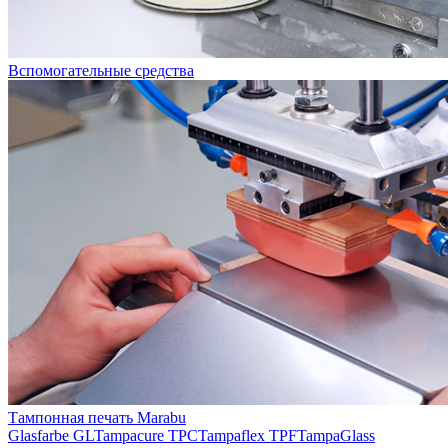
Вспомогательные средства
Тампонная печать Marabu
Glasfarbe GL
Tampacure TPC
Tampaflex TPF
TampaGlass