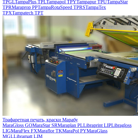
TPGL
TampaPlus TPL
Tampapol TPY
Tampapur TPU
TampaStar
TPR
Maraprop PP
TampaRotaSpeed TPRS
TampaTex
TPX
Tampatech TPT
Трафаретная печать, краски Марабу
MaraGloss GO
MaraStar SR
Maraplan PL
Libraprint LIP
Libragloss
LIG
MaraFlex FX
Maraflor TK
MaraPol PY
MaraGlass
MGL
Libramatt LIM