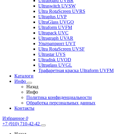
Ultraboard UVBR
Ultraswitch UVSW
Ultra RotaScreen UVRS
Ultraplus UVP
UltraGlass UVGO
Ultraform UVFM
Ultrapack UVC
Ultragraph UVAR
Ультрапринт UVT
Ultra RotaScreen UVSF
Ultrastar UVS
Ultradisk UVOD
Ultraglass UVGL
Трафаретная краска Ultraform UVFM
Каталоги
Инфо
Назад
Инфо
Политика конфиденциальности
Обработка персональных данных
Контакты
Избранное
0
+7 (910) 710-42-42
Назад