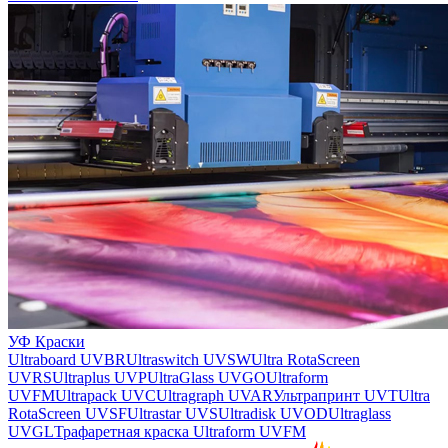
УФ Краски
Ultraboard UVBR
Ultraswitch UVSW
Ultra RotaScreen
UVRS
Ultraplus UVP
UltraGlass UVGO
Ultraform
UVFM
Ultrapack UVC
Ultragraph UVAR
Ультрапринт UVT
Ultra
RotaScreen UVSF
Ultrastar UVS
Ultradisk UVOD
Ultraglass
UVGL
Трафаретная краска Ultraform UVFM