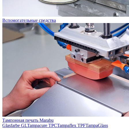
Вспомогательные средства
Тампонная печать Marabu
Glasfarbe GL
Tampacure TPC
Tampaflex TPF
TampaGlass