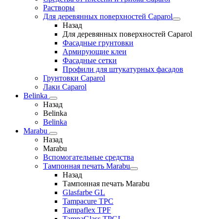
Растворы
Для деревянных поверхностей Caparol
Назад
Для деревянных поверхностей Caparol
Фасадные грунтовки
Армирующие клеи
Фасадные сетки
Профили для штукатурных фасадов
Грунтовки Caparol
Лаки Caparol
Belinka
Назад
Belinka
Belinka
Marabu
Назад
Marabu
Вспомогательные средства
Тампонная печать Marabu
Назад
Тампонная печать Marabu
Glasfarbe GL
Tampacure TPC
Tampaflex TPF
TampaGlass TPGL