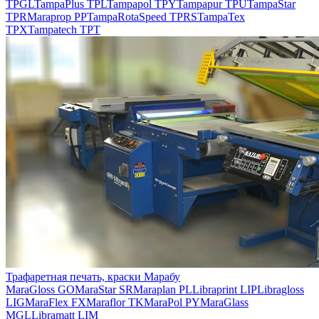
TPGL
TampaPlus TPL
Tampapol TPY
Tampapur TPU
TampaStar
TPR
Maraprop PP
TampaRotaSpeed TPRS
TampaTex
TPX
Tampatech TPT
Трафаретная печать, краски Марабу
MaraGloss GO
MaraStar SR
Maraplan PL
Libraprint LIP
Libragloss
LIG
MaraFlex FX
Maraflor TK
MaraPol PY
MaraGlass
MGL
Libramatt LIM