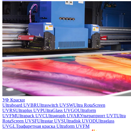
УФ Краски
Ultraboard UVBR
Ultraswitch UVSW
Ultra RotaScreen
UVRS
Ultraplus UVP
UltraGlass UVGO
Ultraform
UVFM
Ultrapack UVC
Ultragraph UVAR
Ультрапринт UVT
Ultra
RotaScreen UVSF
Ultrastar UVS
Ultradisk UVOD
Ultraglass
UVGL
Трафаретная краска Ultraform UVFM