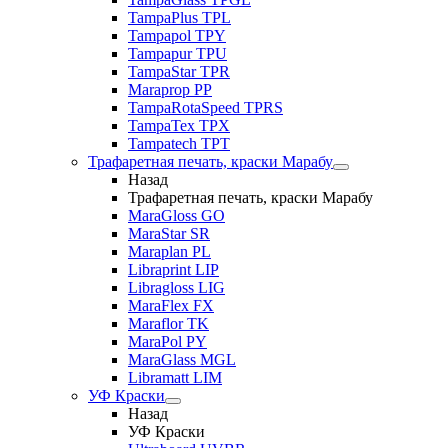
TampaPlus TPL
Tampapol TPY
Tampapur TPU
TampaStar TPR
Maraprop PP
TampaRotaSpeed TPRS
TampaTex TPX
Tampatech TPT
Трафаретная печать, краски Марабу
Назад
Трафаретная печать, краски Марабу
MaraGloss GO
MaraStar SR
Maraplan PL
Libraprint LIP
Libragloss LIG
MaraFlex FX
Maraflor TK
MaraPol PY
MaraGlass MGL
Libramatt LIM
УФ Краски
Назад
УФ Краски