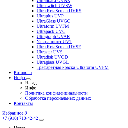
Ultraboard UVBR
Ultraswitch UVSW
Ultra RotaScreen UVRS
Ultraplus UVP
UltraGlass UVGO
Ultraform UVFM
Ultrapack UVC
Ultragraph UVAR
Ультрапринт UVT
Ultra RotaScreen UVSF
Ultrastar UVS
Ultradisk UVOD
Ultraglass UVGL
Трафаретная краска Ultraform UVFM
Каталоги
Инфо
Назад
Инфо
Политика конфиденциальности
Обработка персональных данных
Контакты
Избранное
0
+7 (910) 710-42-42
Назад