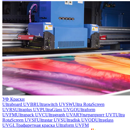
УФ Краски
Ultraboard UVBR
Ultraswitch UVSW
Ultra RotaScreen
UVRS
Ultraplus UVP
UltraGlass UVGO
Ultraform
UVFM
Ultrapack UVC
Ultragraph UVAR
Ультрапринт UVT
Ultra
RotaScreen UVSF
Ultrastar UVS
Ultradisk UVOD
Ultraglass
UVGL
Трафаретная краска Ultraform UVFM