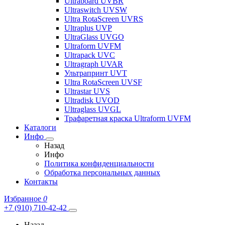
Ultraboard UVBR
Ultraswitch UVSW
Ultra RotaScreen UVRS
Ultraplus UVP
UltraGlass UVGO
Ultraform UVFM
Ultrapack UVC
Ultragraph UVAR
Ультрапринт UVT
Ultra RotaScreen UVSF
Ultrastar UVS
Ultradisk UVOD
Ultraglass UVGL
Трафаретная краска Ultraform UVFM
Каталоги
Инфо
Назад
Инфо
Политика конфиденциальности
Обработка персональных данных
Контакты
Избранное
0
+7 (910) 710-42-42
Назад