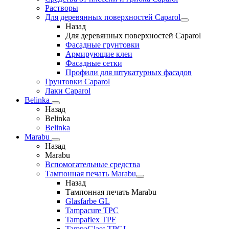
Растворы
Для деревянных поверхностей Caparol
Назад
Для деревянных поверхностей Caparol
Фасадные грунтовки
Армирующие клеи
Фасадные сетки
Профили для штукатурных фасадов
Грунтовки Caparol
Лаки Caparol
Belinka
Назад
Belinka
Belinka
Marabu
Назад
Marabu
Вспомогательные средства
Тампонная печать Marabu
Назад
Тампонная печать Marabu
Glasfarbe GL
Tampacure TPC
Tampaflex TPF
TampaGlass TPGL