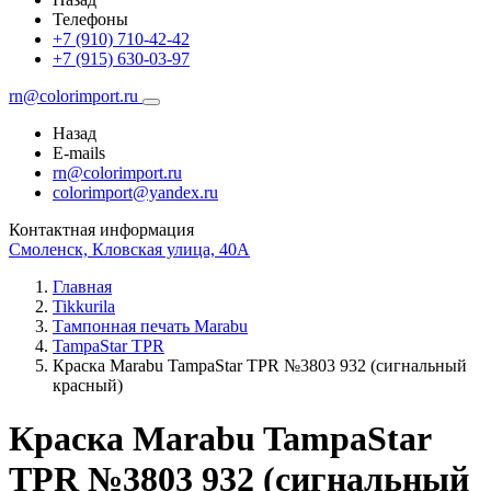
Телефоны
+7 (910) 710-42-42
+7 (915) 630-03-97
rn@colorimport.ru
Назад
E-mails
rn@colorimport.ru
colorimport@yandex.ru
Контактная информация
Смоленск, Кловская улица, 40А
Главная
Tikkurila
Тампонная печать Marabu
TampaStar TPR
Краска Marabu TampaStar TPR №3803 932 (сигнальный
красный)
Краска Marabu TampaStar
TPR №3803 932 (сигнальный