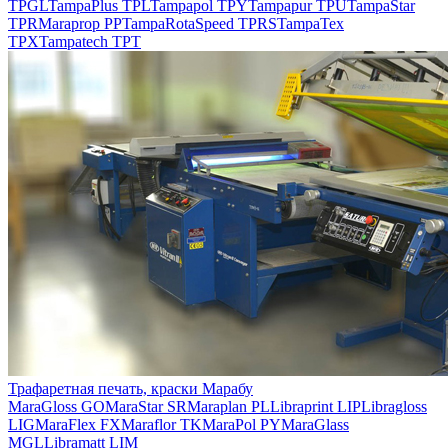
TPGL
TampaPlus TPL
Tampapol TPY
Tampapur TPU
TampaStar
TPR
Maraprop PP
TampaRotaSpeed TPRS
TampaTex
TPX
Tampatech TPT
Трафаретная печать, краски Марабу
MaraGloss GO
MaraStar SR
Maraplan PL
Libraprint LIP
Libragloss
LIG
MaraFlex FX
Maraflor TK
MaraPol PY
MaraGlass
MGL
Libramatt LIM