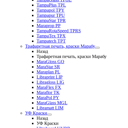
TampaPlus TPL
Tampapol TPY
Tampapur TPU
TampaStar TPR
Maraprop PP
TampaRotaSpeed TPRS
TampaTex TPX
Tampatech TPT
Трафаретная печать, краски Марабу
Назад
Трафаретная печать, краски Марабу
MaraGloss GO
MaraStar SR
Maraplan PL
Libraprint LIP
Libragloss LIG
MaraFlex FX
Maraflor TK
MaraPol PY
MaraGlass MGL
Libramatt LIM
УФ Краски
Назад
УФ Краски