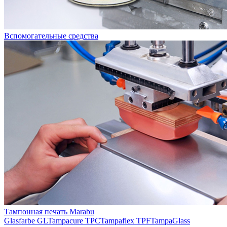
Вспомогательные средства
Тампонная печать Marabu
Glasfarbe GL
Tampacure TPC
Tampaflex TPF
TampaGlass