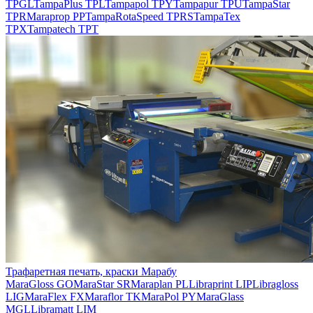
TPGL
TampaPlus TPL
Tampapol TPY
Tampapur TPU
TampaStar
TPR
Maraprop PP
TampaRotaSpeed TPRS
TampaTex
TPX
Tampatech TPT
Трафаретная печать, краски Марабу
MaraGloss GO
MaraStar SR
Maraplan PL
Libraprint LIP
Libragloss
LIG
MaraFlex FX
Maraflor TK
MaraPol PY
MaraGlass
MGL
Libramatt LIM