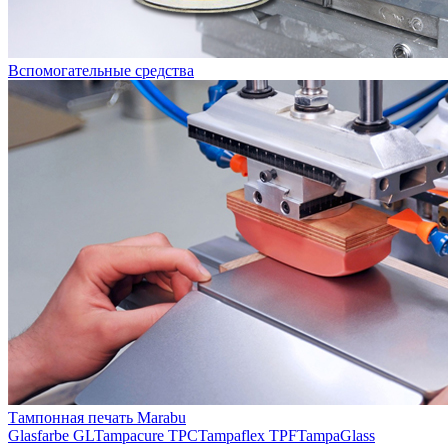
Вспомогательные средства
Тампонная печать Marabu
Glasfarbe GL
Tampacure TPC
Tampaflex TPF
TampaGlass