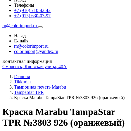
Телефоны
+7 (910) 710-42-42
+7 (915) 630-03-97
rn@colorimport.ru
Назад
E-mails
rn@colorimport.ru
colorimport@yandex.ru
Контактная информация
Смоленск, Кловская улица, 40А
Главная
Tikkurila
Тампонная печать Marabu
TampaStar TPR
Краска Marabu TampaStar TPR №3803 926 (оранжевый)
Краска Marabu TampaStar
TPR №3803 926 (оранжевый)