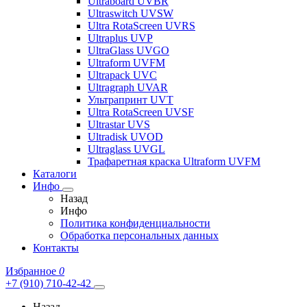
Ultraboard UVBR
Ultraswitch UVSW
Ultra RotaScreen UVRS
Ultraplus UVP
UltraGlass UVGO
Ultraform UVFM
Ultrapack UVC
Ultragraph UVAR
Ультрапринт UVT
Ultra RotaScreen UVSF
Ultrastar UVS
Ultradisk UVOD
Ultraglass UVGL
Трафаретная краска Ultraform UVFM
Каталоги
Инфо
Назад
Инфо
Политика конфиденциальности
Обработка персональных данных
Контакты
Избранное
0
+7 (910) 710-42-42
Назад