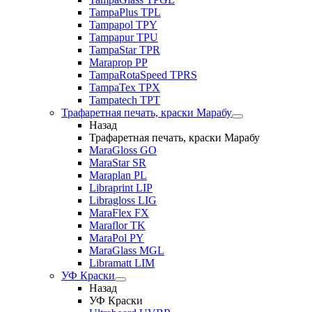
TampaPlus TPL
Tampapol TPY
Tampapur TPU
TampaStar TPR
Maraprop PP
TampaRotaSpeed TPRS
TampaTex TPX
Tampatech TPT
Трафаретная печать, краски Марабу
Назад
Трафаретная печать, краски Марабу
MaraGloss GO
MaraStar SR
Maraplan PL
Libraprint LIP
Libragloss LIG
MaraFlex FX
Maraflor TK
MaraPol PY
MaraGlass MGL
Libramatt LIM
УФ Краски
Назад
УФ Краски