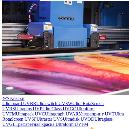
УФ Краски
Ultraboard UVBR
Ultraswitch UVSW
Ultra RotaScreen
UVRS
Ultraplus UVP
UltraGlass UVGO
Ultraform
UVFM
Ultrapack UVC
Ultragraph UVAR
Ультрапринт UVT
Ultra
RotaScreen UVSF
Ultrastar UVS
Ultradisk UVOD
Ultraglass
UVGL
Трафаретная краска Ultraform UVFM