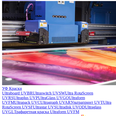
УФ Краски
Ultraboard UVBR
Ultraswitch UVSW
Ultra RotaScreen
UVRS
Ultraplus UVP
UltraGlass UVGO
Ultraform
UVFM
Ultrapack UVC
Ultragraph UVAR
Ультрапринт UVT
Ultra
RotaScreen UVSF
Ultrastar UVS
Ultradisk UVOD
Ultraglass
UVGL
Трафаретная краска Ultraform UVFM