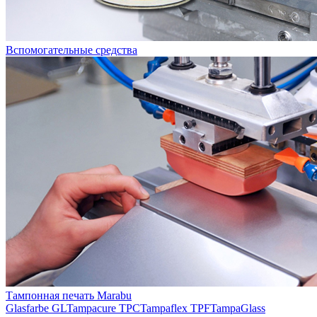
Вспомогательные средства
Тампонная печать Marabu
Glasfarbe GL
Tampacure TPC
Tampaflex TPF
TampaGlass