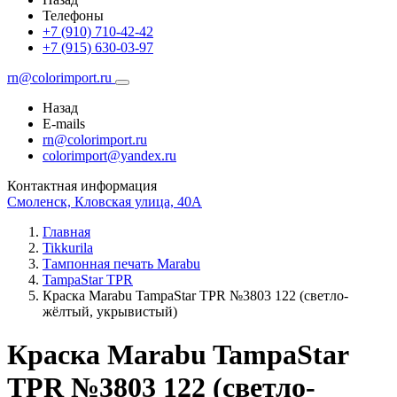
Телефоны
+7 (910) 710-42-42
+7 (915) 630-03-97
rn@colorimport.ru
Назад
E-mails
rn@colorimport.ru
colorimport@yandex.ru
Контактная информация
Смоленск, Кловская улица, 40А
Главная
Tikkurila
Тампонная печать Marabu
TampaStar TPR
Краска Marabu TampaStar TPR №3803 122 (светло-
жёлтый, укрывистый)
Краска Marabu TampaStar
TPR №3803 122 (светло-