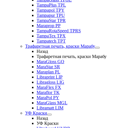
TampaPlus TPL
Tampapol TPY
Tampapur TPU
TampaStar TPR
Maraprop PP
TampaRotaSpeed TPRS
TampaTex TPX
Tampatech TPT
Трафаретная печать, краски Марабу
Назад
Трафаретная печать, краски Марабу
MaraGloss GO
MaraStar SR
Maraplan PL
Libraprint LIP
Libragloss LIG
MaraFlex FX
Maraflor TK
MaraPol PY
MaraGlass MGL
Libramatt LIM
УФ Краски
Назад
УФ Краски