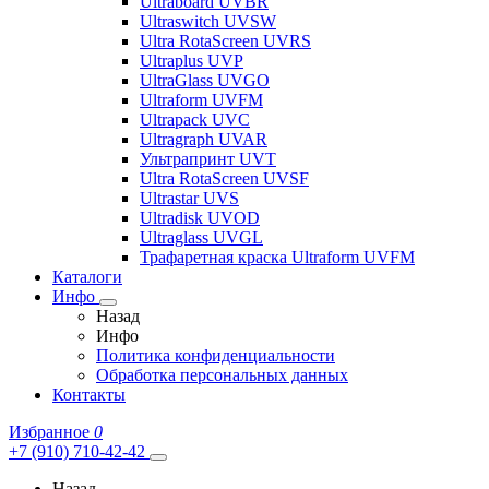
Ultraboard UVBR
Ultraswitch UVSW
Ultra RotaScreen UVRS
Ultraplus UVP
UltraGlass UVGO
Ultraform UVFM
Ultrapack UVC
Ultragraph UVAR
Ультрапринт UVT
Ultra RotaScreen UVSF
Ultrastar UVS
Ultradisk UVOD
Ultraglass UVGL
Трафаретная краска Ultraform UVFM
Каталоги
Инфо
Назад
Инфо
Политика конфиденциальности
Обработка персональных данных
Контакты
Избранное
0
+7 (910) 710-42-42
Назад