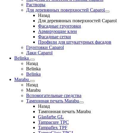
Растворы
Для деревянных поверхностей Caparol
Назад
Для деревянных поверхностей Caparol
Фасадные грунтовки
Армирующие клеи
Фасадные сетки
Профили для штукатурных фасадов
Грунтовки Caparol
Лаки Caparol
Belinka
Назад
Belinka
Belinka
Marabu
Назад
Marabu
Вспомогательные средства
Тампонная печать Marabu
Назад
Тампонная печать Marabu
Glasfarbe GL
Tampacure TPC
Tampaflex TPF
TampaGlass TPGL