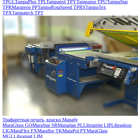
TPGL
TampaPlus TPL
Tampapol TPY
Tampapur TPU
TampaStar
TPR
Maraprop PP
TampaRotaSpeed TPRS
TampaTex
TPX
Tampatech TPT
Трафаретная печать, краски Марабу
MaraGloss GO
MaraStar SR
Maraplan PL
Libraprint LIP
Libragloss
LIG
MaraFlex FX
Maraflor TK
MaraPol PY
MaraGlass
MGL
Libramatt LIM