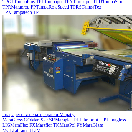
TPGL
TampaPlus TPL
Tampapol TPY
Tampapur TPU
TampaStar
TPR
Maraprop PP
TampaRotaSpeed TPRS
TampaTex
TPX
Tampatech TPT
Трафаретная печать, краски Марабу
MaraGloss GO
MaraStar SR
Maraplan PL
Libraprint LIP
Libragloss
LIG
MaraFlex FX
Maraflor TK
MaraPol PY
MaraGlass
MGL
Libramatt LIM