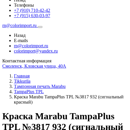
Телефоны
+7 (910) 710-42-42
+7 (915) 630-03-97
rn@colorimport.ru
Назад
E-mails
rn@colorimport.ru
colorimport@yandex.ru
Контактная информация
Смоленск, Кловская улица, 40А
Главная
Tikkurila
Тампонная печать Marabu
TampaPlus TPL
Краска Marabu TampaPlus TPL №3817 932 (сигнальный
красный)
Краска Marabu TampaPlus
TPL №3817 932 (сигнальный