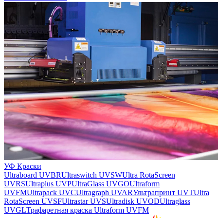
УФ Краски
Ultraboard UVBR
Ultraswitch UVSW
Ultra RotaScreen
UVRS
Ultraplus UVP
UltraGlass UVGO
Ultraform
UVFM
Ultrapack UVC
Ultragraph UVAR
Ультрапринт UVT
Ultra
RotaScreen UVSF
Ultrastar UVS
Ultradisk UVOD
Ultraglass
UVGL
Трафаретная краска Ultraform UVFM