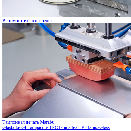
Вспомогательные средства
Тампонная печать Marabu
Glasfarbe GL
Tampacure TPC
Tampaflex TPF
TampaGlass