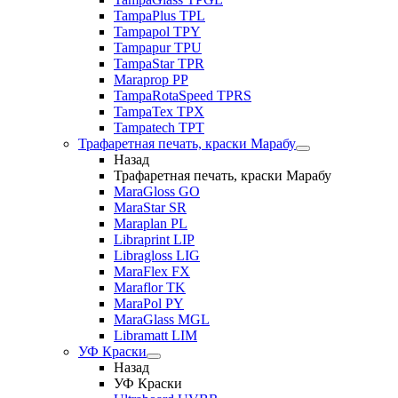
TampaPlus TPL
Tampapol TPY
Tampapur TPU
TampaStar TPR
Maraprop PP
TampaRotaSpeed TPRS
TampaTex TPX
Tampatech TPT
Трафаретная печать, краски Марабу
Назад
Трафаретная печать, краски Марабу
MaraGloss GO
MaraStar SR
Maraplan PL
Libraprint LIP
Libragloss LIG
MaraFlex FX
Maraflor TK
MaraPol PY
MaraGlass MGL
Libramatt LIM
УФ Краски
Назад
УФ Краски