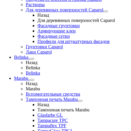
Растворы
Для деревянных поверхностей Caparol
Назад
Для деревянных поверхностей Caparol
Фасадные грунтовки
Армирующие клеи
Фасадные сетки
Профили для штукатурных фасадов
Грунтовки Caparol
Лаки Caparol
Belinka
Назад
Belinka
Belinka
Marabu
Назад
Marabu
Вспомогательные средства
Тампонная печать Marabu
Назад
Тампонная печать Marabu
Glasfarbe GL
Tampacure TPC
Tampaflex TPF
TampaGlass TPGL