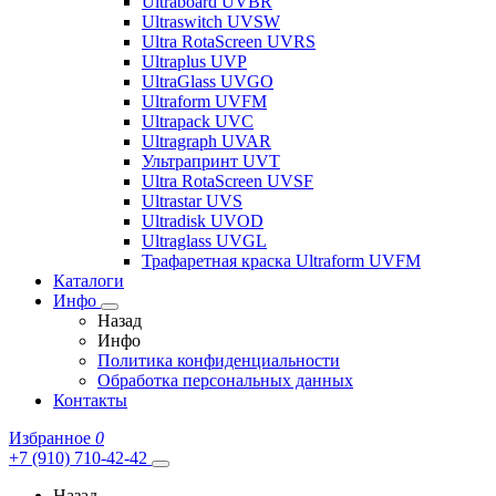
Ultraboard UVBR
Ultraswitch UVSW
Ultra RotaScreen UVRS
Ultraplus UVP
UltraGlass UVGO
Ultraform UVFM
Ultrapack UVC
Ultragraph UVAR
Ультрапринт UVT
Ultra RotaScreen UVSF
Ultrastar UVS
Ultradisk UVOD
Ultraglass UVGL
Трафаретная краска Ultraform UVFM
Каталоги
Инфо
Назад
Инфо
Политика конфиденциальности
Обработка персональных данных
Контакты
Избранное
0
+7 (910) 710-42-42
Назад