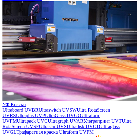
УФ Краски
Ultraboard UVBR
Ultraswitch UVSW
Ultra RotaScreen
UVRS
Ultraplus UVP
UltraGlass UVGO
Ultraform
UVFM
Ultrapack UVC
Ultragraph UVAR
Ультрапринт UVT
Ultra
RotaScreen UVSF
Ultrastar UVS
Ultradisk UVOD
Ultraglass
UVGL
Трафаретная краска Ultraform UVFM