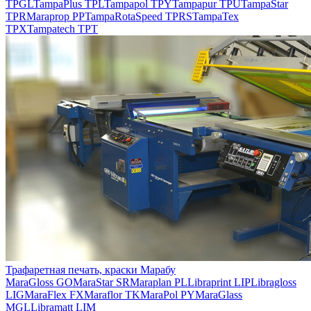
TPGL
TampaPlus TPL
Tampapol TPY
Tampapur TPU
TampaStar
TPR
Maraprop PP
TampaRotaSpeed TPRS
TampaTex
TPX
Tampatech TPT
Трафаретная печать, краски Марабу
MaraGloss GO
MaraStar SR
Maraplan PL
Libraprint LIP
Libragloss
LIG
MaraFlex FX
Maraflor TK
MaraPol PY
MaraGlass
MGL
Libramatt LIM