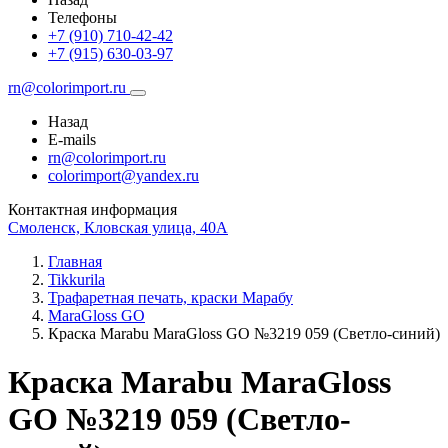
Телефоны
+7 (910) 710-42-42
+7 (915) 630-03-97
rn@colorimport.ru
Назад
E-mails
rn@colorimport.ru
colorimport@yandex.ru
Контактная информация
Смоленск, Кловская улица, 40А
Главная
Tikkurila
Трафаретная печать, краски Марабу
MaraGloss GO
Краска Маrabu MaraGloss GO №3219 059 (Светло-синий)
Краска Маrabu MaraGloss
GO №3219 059 (Светло-