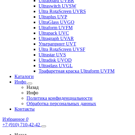
Ultraboard UVBR
Ultraswitch UVSW
Ultra RotaScreen UVRS
Ultraplus UVP
UltraGlass UVGO
Ultraform UVFM
Ultrapack UVC
Ultragraph UVAR
Ультрапринт UVT
Ultra RotaScreen UVSF
Ultrastar UVS
Ultradisk UVOD
Ultraglass UVGL
Трафаретная краска Ultraform UVFM
Каталоги
Инфо
Назад
Инфо
Политика конфиденциальности
Обработка персональных данных
Контакты
Избранное
0
+7 (910) 710-42-42
Назад