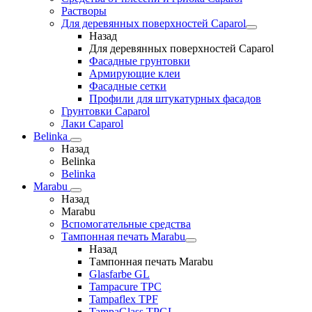
Растворы
Для деревянных поверхностей Caparol
Назад
Для деревянных поверхностей Caparol
Фасадные грунтовки
Армирующие клеи
Фасадные сетки
Профили для штукатурных фасадов
Грунтовки Caparol
Лаки Caparol
Belinka
Назад
Belinka
Belinka
Marabu
Назад
Marabu
Вспомогательные средства
Тампонная печать Marabu
Назад
Тампонная печать Marabu
Glasfarbe GL
Tampacure TPC
Tampaflex TPF
TampaGlass TPGL