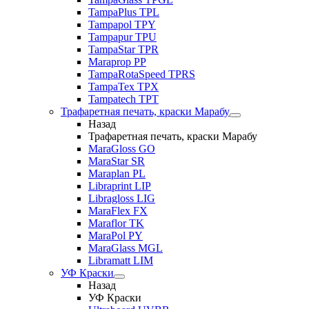
TampaPlus TPL
Tampapol TPY
Tampapur TPU
TampaStar TPR
Maraprop PP
TampaRotaSpeed TPRS
TampaTex TPX
Tampatech TPT
Трафаретная печать, краски Марабу
Назад
Трафаретная печать, краски Марабу
MaraGloss GO
MaraStar SR
Maraplan PL
Libraprint LIP
Libragloss LIG
MaraFlex FX
Maraflor TK
MaraPol PY
MaraGlass MGL
Libramatt LIM
УФ Краски
Назад
УФ Краски