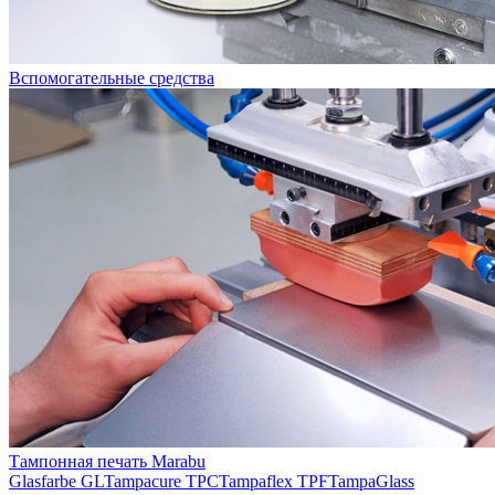
Вспомогательные средства
Тампонная печать Marabu
Glasfarbe GL
Tampacure TPC
Tampaflex TPF
TampaGlass