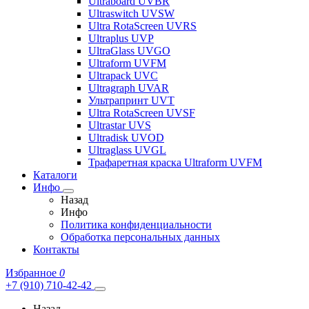
Ultraboard UVBR
Ultraswitch UVSW
Ultra RotaScreen UVRS
Ultraplus UVP
UltraGlass UVGO
Ultraform UVFM
Ultrapack UVC
Ultragraph UVAR
Ультрапринт UVT
Ultra RotaScreen UVSF
Ultrastar UVS
Ultradisk UVOD
Ultraglass UVGL
Трафаретная краска Ultraform UVFM
Каталоги
Инфо
Назад
Инфо
Политика конфиденциальности
Обработка персональных данных
Контакты
Избранное
0
+7 (910) 710-42-42
Назад