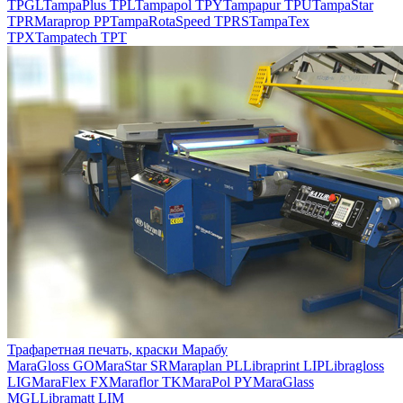
TPGL
TampaPlus TPL
Tampapol TPY
Tampapur TPU
TampaStar
TPR
Maraprop PP
TampaRotaSpeed TPRS
TampaTex
TPX
Tampatech TPT
Трафаретная печать, краски Марабу
MaraGloss GO
MaraStar SR
Maraplan PL
Libraprint LIP
Libragloss
LIG
MaraFlex FX
Maraflor TK
MaraPol PY
MaraGlass
MGL
Libramatt LIM