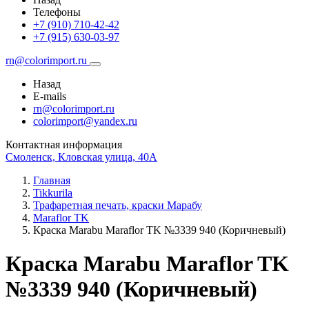
Телефоны
+7 (910) 710-42-42
+7 (915) 630-03-97
rn@colorimport.ru
Назад
E-mails
rn@colorimport.ru
colorimport@yandex.ru
Контактная информация
Смоленск, Кловская улица, 40А
Главная
Tikkurila
Трафаретная печать, краски Марабу
Maraflor TK
Краска Маrabu Maraflor TK №3339 940 (Коричневый)
Краска Маrabu Maraflor TK
№3339 940 (Коричневый)