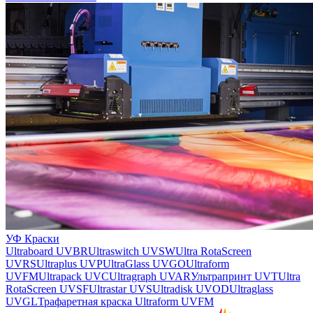
УФ Краски
Ultraboard UVBR
Ultraswitch UVSW
Ultra RotaScreen
UVRS
Ultraplus UVP
UltraGlass UVGO
Ultraform
UVFM
Ultrapack UVC
Ultragraph UVAR
Ультрапринт UVT
Ultra
RotaScreen UVSF
Ultrastar UVS
Ultradisk UVOD
Ultraglass
UVGL
Трафаретная краска Ultraform UVFM