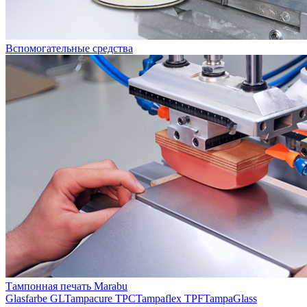
Вспомогательные средства
Тампонная печать Marabu
Glasfarbe GL
Tampacure TPC
Tampaflex TPF
TampaGlass