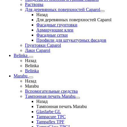
Растворы
Для деревянных поверхностей Caparol
Назад
Для деревянных поверхностей Caparol
Фасадные грунтовки
Армирующие клеи
Фасадные сетки
Профили для штукатурных фасадов
Грунтовки Caparol
Лаки Caparol
Belinka
Назад
Belinka
Belinka
Marabu
Назад
Marabu
Вспомогательные средства
Тампонная печать Marabu
Назад
Тампонная печать Marabu
Glasfarbe GL
Tampacure TPC
Tampaflex TPF
TampaGlass TPGL