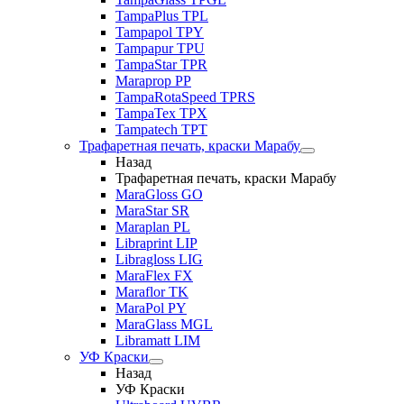
TampaPlus TPL
Tampapol TPY
Tampapur TPU
TampaStar TPR
Maraprop PP
TampaRotaSpeed TPRS
TampaTex TPX
Tampatech TPT
Трафаретная печать, краски Марабу
Назад
Трафаретная печать, краски Марабу
MaraGloss GO
MaraStar SR
Maraplan PL
Libraprint LIP
Libragloss LIG
MaraFlex FX
Maraflor TK
MaraPol PY
MaraGlass MGL
Libramatt LIM
УФ Краски
Назад
УФ Краски