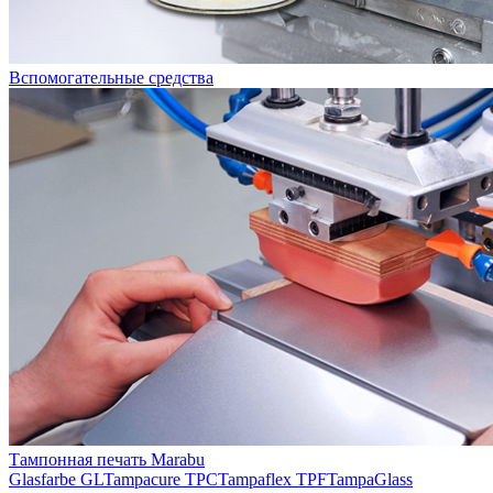
Вспомогательные средства
Тампонная печать Marabu
Glasfarbe GL
Tampacure TPC
Tampaflex TPF
TampaGlass