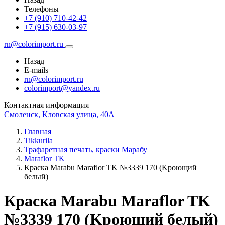
Телефоны
+7 (910) 710-42-42
+7 (915) 630-03-97
rn@colorimport.ru
Назад
E-mails
rn@colorimport.ru
colorimport@yandex.ru
Контактная информация
Смоленск, Кловская улица, 40А
Главная
Tikkurila
Трафаретная печать, краски Марабу
Maraflor TK
Краска Маrabu Maraflor TK №3339 170 (Kроющий
белый)
Краска Маrabu Maraflor TK
№3339 170 (Kроющий белый)