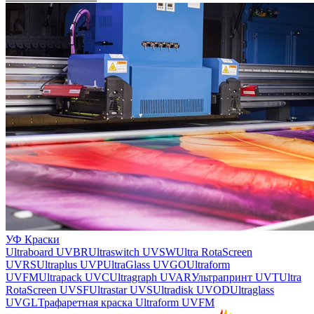
УФ Краски
Ultraboard UVBR
Ultraswitch UVSW
Ultra RotaScreen
UVRS
Ultraplus UVP
UltraGlass UVGO
Ultraform
UVFM
Ultrapack UVC
Ultragraph UVAR
Ультрапринт UVT
Ultra
RotaScreen UVSF
Ultrastar UVS
Ultradisk UVOD
Ultraglass
UVGL
Трафаретная краска Ultraform UVFM