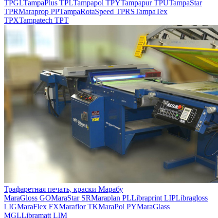
TPGL
TampaPlus TPL
Tampapol TPY
Tampapur TPU
TampaStar
TPR
Maraprop PP
TampaRotaSpeed TPRS
TampaTex
TPX
Tampatech TPT
Трафаретная печать, краски Марабу
MaraGloss GO
MaraStar SR
Maraplan PL
Libraprint LIP
Libragloss
LIG
MaraFlex FX
Maraflor TK
MaraPol PY
MaraGlass
MGL
Libramatt LIM