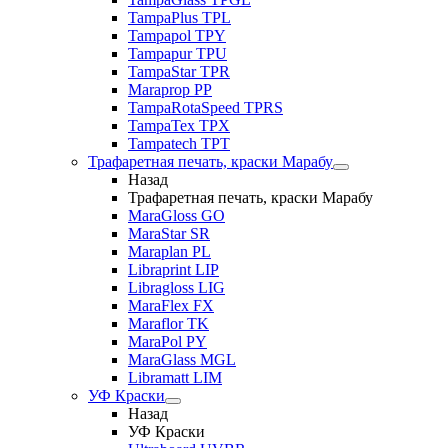
TampaPlus TPL
Tampapol TPY
Tampapur TPU
TampaStar TPR
Maraprop PP
TampaRotaSpeed TPRS
TampaTex TPX
Tampatech TPT
Трафаретная печать, краски Марабу
Назад
Трафаретная печать, краски Марабу
MaraGloss GO
MaraStar SR
Maraplan PL
Libraprint LIP
Libragloss LIG
MaraFlex FX
Maraflor TK
MaraPol PY
MaraGlass MGL
Libramatt LIM
УФ Краски
Назад
УФ Краски