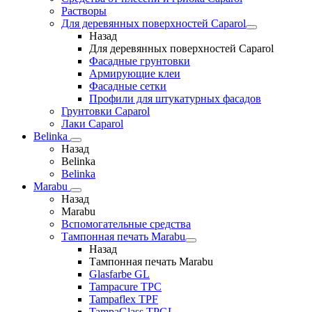
Растворы
Для деревянных поверхностей Caparol
Назад
Для деревянных поверхностей Caparol
Фасадные грунтовки
Армирующие клеи
Фасадные сетки
Профили для штукатурных фасадов
Грунтовки Caparol
Лаки Caparol
Belinka
Назад
Belinka
Belinka
Marabu
Назад
Marabu
Вспомогательные средства
Тампонная печать Marabu
Назад
Тампонная печать Marabu
Glasfarbe GL
Tampacure TPC
Tampaflex TPF
TampaGlass TPGL