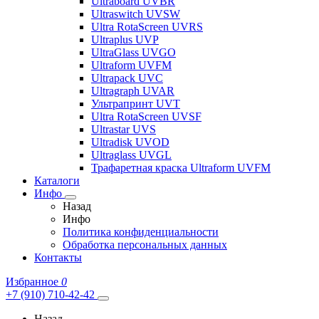
Ultraboard UVBR
Ultraswitch UVSW
Ultra RotaScreen UVRS
Ultraplus UVP
UltraGlass UVGO
Ultraform UVFM
Ultrapack UVC
Ultragraph UVAR
Ультрапринт UVT
Ultra RotaScreen UVSF
Ultrastar UVS
Ultradisk UVOD
Ultraglass UVGL
Трафаретная краска Ultraform UVFM
Каталоги
Инфо
Назад
Инфо
Политика конфиденциальности
Обработка персональных данных
Контакты
Избранное
0
+7 (910) 710-42-42
Назад