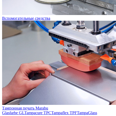
Вспомогательные средства
Тампонная печать Marabu
Glasfarbe GL
Tampacure TPC
Tampaflex TPF
TampaGlass