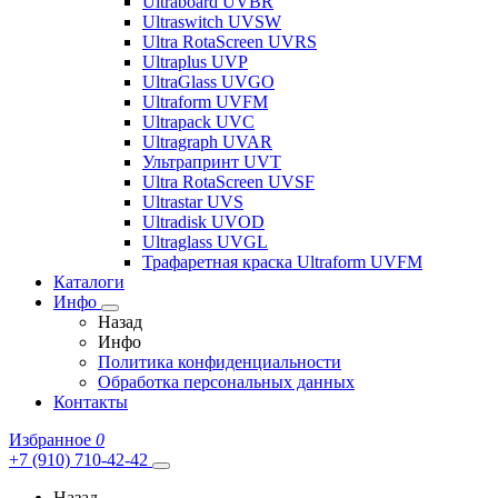
Ultraboard UVBR
Ultraswitch UVSW
Ultra RotaScreen UVRS
Ultraplus UVP
UltraGlass UVGO
Ultraform UVFM
Ultrapack UVC
Ultragraph UVAR
Ультрапринт UVT
Ultra RotaScreen UVSF
Ultrastar UVS
Ultradisk UVOD
Ultraglass UVGL
Трафаретная краска Ultraform UVFM
Каталоги
Инфо
Назад
Инфо
Политика конфиденциальности
Обработка персональных данных
Контакты
Избранное
0
+7 (910) 710-42-42
Назад