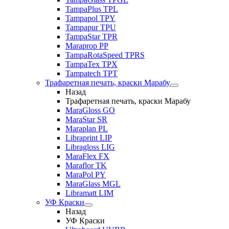
TampaPlus TPL
Tampapol TPY
Tampapur TPU
TampaStar TPR
Maraprop PP
TampaRotaSpeed TPRS
TampaTex TPX
Tampatech TPT
Трафаретная печать, краски Марабу
Назад
Трафаретная печать, краски Марабу
MaraGloss GO
MaraStar SR
Maraplan PL
Libraprint LIP
Libragloss LIG
MaraFlex FX
Maraflor TK
MaraPol PY
MaraGlass MGL
Libramatt LIM
УФ Краски
Назад
УФ Краски