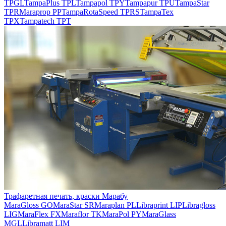
TPGL
TampaPlus TPL
Tampapol TPY
Tampapur TPU
TampaStar
TPR
Maraprop PP
TampaRotaSpeed TPRS
TampaTex
TPX
Tampatech TPT
Трафаретная печать, краски Марабу
MaraGloss GO
MaraStar SR
Maraplan PL
Libraprint LIP
Libragloss
LIG
MaraFlex FX
Maraflor TK
MaraPol PY
MaraGlass
MGL
Libramatt LIM