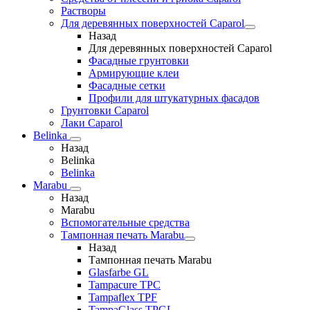
Растворы
Для деревянных поверхностей Caparol
Назад
Для деревянных поверхностей Caparol
Фасадные грунтовки
Армирующие клеи
Фасадные сетки
Профили для штукатурных фасадов
Грунтовки Caparol
Лаки Caparol
Belinka
Назад
Belinka
Belinka
Marabu
Назад
Marabu
Вспомогательные средства
Тампонная печать Marabu
Назад
Тампонная печать Marabu
Glasfarbe GL
Tampacure TPC
Tampaflex TPF
TampaGlass TPGL