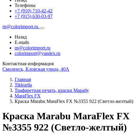
Телефоны
+7 (910) 710-42-42
+7 (915) 630-03-97
rn@colorimport.ru
Назад
E-mails
rn@colorimport.ru
colorimport@yandex.ru
Контактная информация
Смоленск, Кловская улица, 40А
Главная
Tikkurila
Трафаретная печать, краски Марабу
MaraFlex FX
Краска Маrabu MaraFlex FX №3355 922 (Светло-желтый)
Краска Маrabu MaraFlex FX
№3355 922 (Светло-желтый)