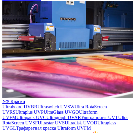
УФ Краски
Ultraboard UVBR
Ultraswitch UVSW
Ultra RotaScreen
UVRS
Ultraplus UVP
UltraGlass UVGO
Ultraform
UVFM
Ultrapack UVC
Ultragraph UVAR
Ультрапринт UVT
Ultra
RotaScreen UVSF
Ultrastar UVS
Ultradisk UVOD
Ultraglass
UVGL
Трафаретная краска Ultraform UVFM