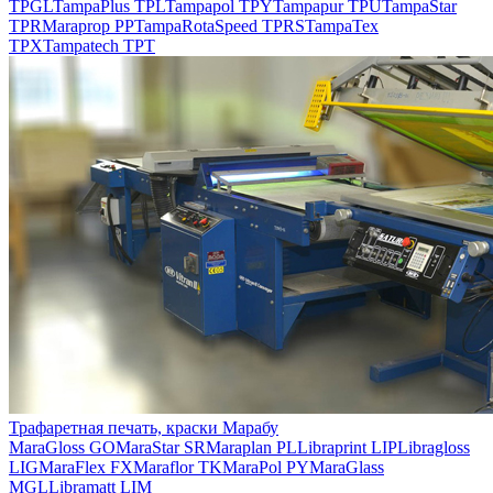
TPGL
TampaPlus TPL
Tampapol TPY
Tampapur TPU
TampaStar
TPR
Maraprop PP
TampaRotaSpeed TPRS
TampaTex
TPX
Tampatech TPT
Трафаретная печать, краски Марабу
MaraGloss GO
MaraStar SR
Maraplan PL
Libraprint LIP
Libragloss
LIG
MaraFlex FX
Maraflor TK
MaraPol PY
MaraGlass
MGL
Libramatt LIM