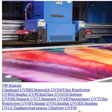
УФ Краски
Ultraboard UVBR
Ultraswitch UVSW
Ultra RotaScreen
UVRS
Ultraplus UVP
UltraGlass UVGO
Ultraform
UVFM
Ultrapack UVC
Ultragraph UVAR
Ультрапринт UVT
Ultra
RotaScreen UVSF
Ultrastar UVS
Ultradisk UVOD
Ultraglass
UVGL
Трафаретная краска Ultraform UVFM