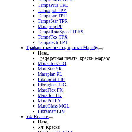
TampaPlus TPL
Tampapol TPY
Tampapur TPU
TampaStar TPR
Maraprop PP
TampaRotaSpeed TPRS
TampaTex TPX
Tampatech TPT
Трафаретная печать, краски Марабу
Назад
Трафаретная печать, краски Марабу
MaraGloss GO
MaraStar SR
Maraplan PL
Libraprint LIP
Libragloss LIG
MaraFlex FX
Maraflor TK
MaraPol PY
MaraGlass MGL
Libramatt LIM
УФ Краски
Назад
УФ Краски