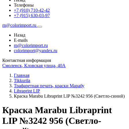
Телефоны
+7 (910) 710-42-42
+7 (915) 630-03-97
rn@colorimport.ru
Назад
E-mails
rn@colorimport.ru
colorimport@yandex.ru
Контактная информация
Смоленск, Кловская улица, 40А
Главная
Tikkurila
Трафаретная печать, краски Марабу
Libraprint LIP
Краска Маrabu Libraprint LIP №3242 956 (Светло-синий)
Краска Маrabu Libraprint
LIP №3242 956 (Светло-