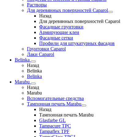
Растворы
Для деревянных поверхностей Caparol
Назад
Для деревянных поверхностей Caparol
Фасадные грунтовки
Армирующие клеи
Фасадные сетки
Профили для штукатурных фасадов
Грунтовки Caparol
Лаки Caparol
Belinka
Назад
Belinka
Belinka
Marabu
Назад
Marabu
Вспомогательные средства
Тампонная печать Marabu
Назад
Тампонная печать Marabu
Glasfarbe GL
Tampacure TPC
Tampaflex TPF
TampaGlass TPGL