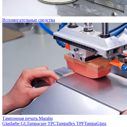
Вспомогательные средства
Тампонная печать Marabu
Glasfarbe GL
Tampacure TPC
Tampaflex TPF
TampaGlass