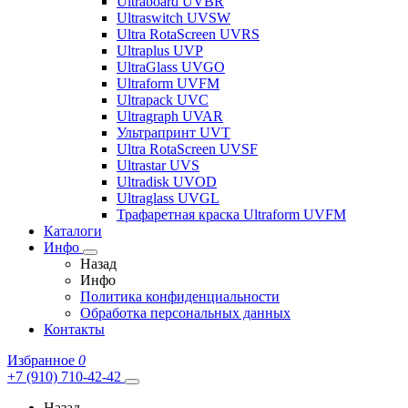
Ultraboard UVBR
Ultraswitch UVSW
Ultra RotaScreen UVRS
Ultraplus UVP
UltraGlass UVGO
Ultraform UVFM
Ultrapack UVC
Ultragraph UVAR
Ультрапринт UVT
Ultra RotaScreen UVSF
Ultrastar UVS
Ultradisk UVOD
Ultraglass UVGL
Трафаретная краска Ultraform UVFM
Каталоги
Инфо
Назад
Инфо
Политика конфиденциальности
Обработка персональных данных
Контакты
Избранное
0
+7 (910) 710-42-42
Назад