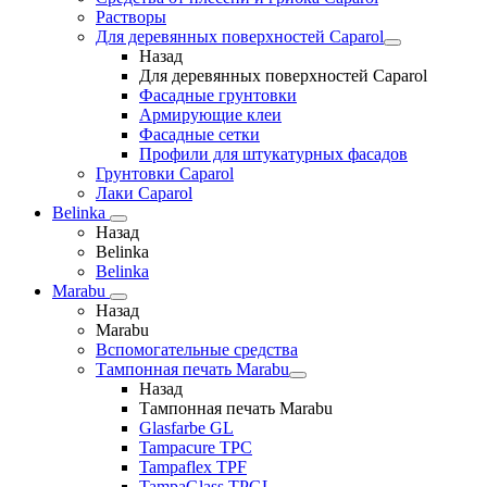
Растворы
Для деревянных поверхностей Caparol
Назад
Для деревянных поверхностей Caparol
Фасадные грунтовки
Армирующие клеи
Фасадные сетки
Профили для штукатурных фасадов
Грунтовки Caparol
Лаки Caparol
Belinka
Назад
Belinka
Belinka
Marabu
Назад
Marabu
Вспомогательные средства
Тампонная печать Marabu
Назад
Тампонная печать Marabu
Glasfarbe GL
Tampacure TPC
Tampaflex TPF
TampaGlass TPGL