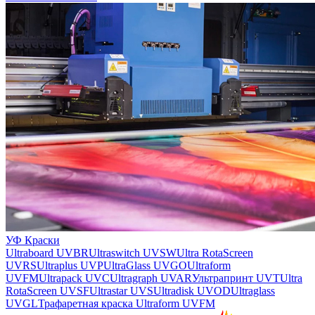
УФ Краски
Ultraboard UVBR
Ultraswitch UVSW
Ultra RotaScreen
UVRS
Ultraplus UVP
UltraGlass UVGO
Ultraform
UVFM
Ultrapack UVC
Ultragraph UVAR
Ультрапринт UVT
Ultra
RotaScreen UVSF
Ultrastar UVS
Ultradisk UVOD
Ultraglass
UVGL
Трафаретная краска Ultraform UVFM