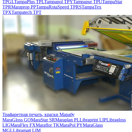
TPGL
TampaPlus TPL
Tampapol TPY
Tampapur TPU
TampaStar
TPR
Maraprop PP
TampaRotaSpeed TPRS
TampaTex
TPX
Tampatech TPT
Трафаретная печать, краски Марабу
MaraGloss GO
MaraStar SR
Maraplan PL
Libraprint LIP
Libragloss
LIG
MaraFlex FX
Maraflor TK
MaraPol PY
MaraGlass
MGL
Libramatt LIM