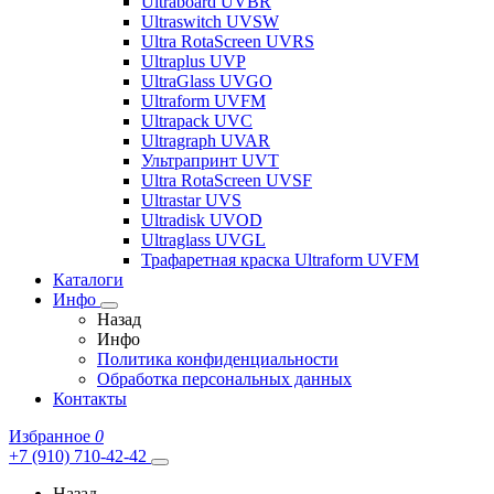
Ultraboard UVBR
Ultraswitch UVSW
Ultra RotaScreen UVRS
Ultraplus UVP
UltraGlass UVGO
Ultraform UVFM
Ultrapack UVC
Ultragraph UVAR
Ультрапринт UVT
Ultra RotaScreen UVSF
Ultrastar UVS
Ultradisk UVOD
Ultraglass UVGL
Трафаретная краска Ultraform UVFM
Каталоги
Инфо
Назад
Инфо
Политика конфиденциальности
Обработка персональных данных
Контакты
Избранное
0
+7 (910) 710-42-42
Назад