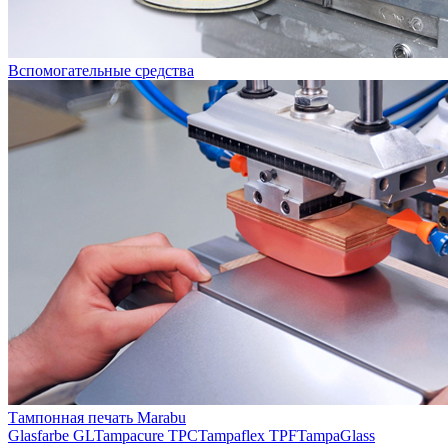
Вспомогательные средства
Тампонная печать Marabu
Glasfarbe GL
Tampacure TPC
Tampaflex TPF
TampaGlass