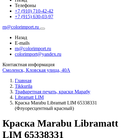
Телефоны
+7 (910) 710-42-42
+7 (915) 630-03-97
rn@colorimport.ru
Назад
E-mails
rn@colorimport.ru
colorimport@yandex.ru
Контактная информация
Смоленск, Кловская улица, 40А
Главная
Tikkurila
Трафаретная печать, краски Марабу
Libramatt LIM
Краска Маrabu Libramatt LIM 65338331
(Флуоресцентный красный)
Краска Маrabu Libramatt
LIM 65338331