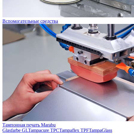
Вспомогательные средства
Тампонная печать Marabu
Glasfarbe GL
Tampacure TPC
Tampaflex TPF
TampaGlass