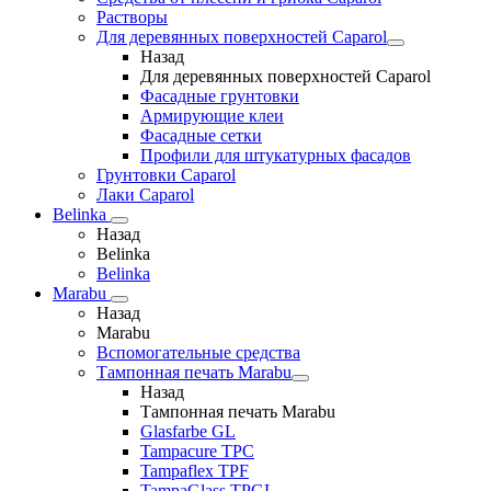
Растворы
Для деревянных поверхностей Caparol
Назад
Для деревянных поверхностей Caparol
Фасадные грунтовки
Армирующие клеи
Фасадные сетки
Профили для штукатурных фасадов
Грунтовки Caparol
Лаки Caparol
Belinka
Назад
Belinka
Belinka
Marabu
Назад
Marabu
Вспомогательные средства
Тампонная печать Marabu
Назад
Тампонная печать Marabu
Glasfarbe GL
Tampacure TPC
Tampaflex TPF
TampaGlass TPGL