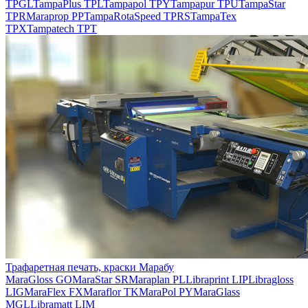
TPGL
TampaPlus TPL
Tampapol TPY
Tampapur TPU
TampaStar
TPR
Maraprop PP
TampaRotaSpeed TPRS
TampaTex
TPX
Tampatech TPT
Трафаретная печать, краски Марабу
MaraGloss GO
MaraStar SR
Maraplan PL
Libraprint LIP
Libragloss
LIG
MaraFlex FX
Maraflor TK
MaraPol PY
MaraGlass
MGL
Libramatt LIM