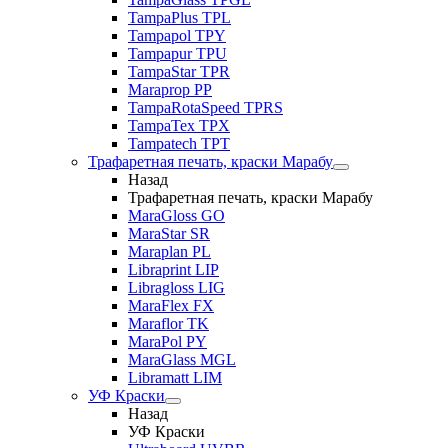
TampaPlus TPL
Tampapol TPY
Tampapur TPU
TampaStar TPR
Maraprop PP
TampaRotaSpeed TPRS
TampaTex TPX
Tampatech TPT
Трафаретная печать, краски Марабу
Назад
Трафаретная печать, краски Марабу
MaraGloss GO
MaraStar SR
Maraplan PL
Libraprint LIP
Libragloss LIG
MaraFlex FX
Maraflor TK
MaraPol PY
MaraGlass MGL
Libramatt LIM
УФ Краски
Назад
УФ Краски