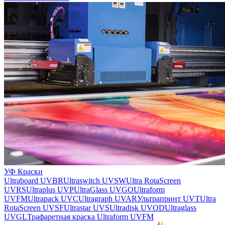
УФ Краски
Ultraboard UVBR
Ultraswitch UVSW
Ultra RotaScreen
UVRS
Ultraplus UVP
UltraGlass UVGO
Ultraform
UVFM
Ultrapack UVC
Ultragraph UVAR
Ультрапринт UVT
Ultra
RotaScreen UVSF
Ultrastar UVS
Ultradisk UVOD
Ultraglass
UVGL
Трафаретная краска Ultraform UVFM