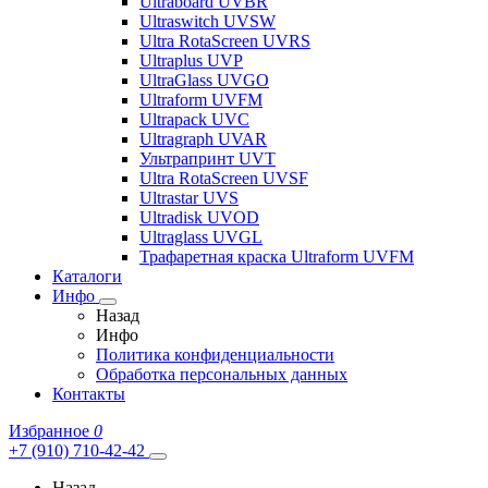
Ultraboard UVBR
Ultraswitch UVSW
Ultra RotaScreen UVRS
Ultraplus UVP
UltraGlass UVGO
Ultraform UVFM
Ultrapack UVC
Ultragraph UVAR
Ультрапринт UVT
Ultra RotaScreen UVSF
Ultrastar UVS
Ultradisk UVOD
Ultraglass UVGL
Трафаретная краска Ultraform UVFM
Каталоги
Инфо
Назад
Инфо
Политика конфиденциальности
Обработка персональных данных
Контакты
Избранное
0
+7 (910) 710-42-42
Назад