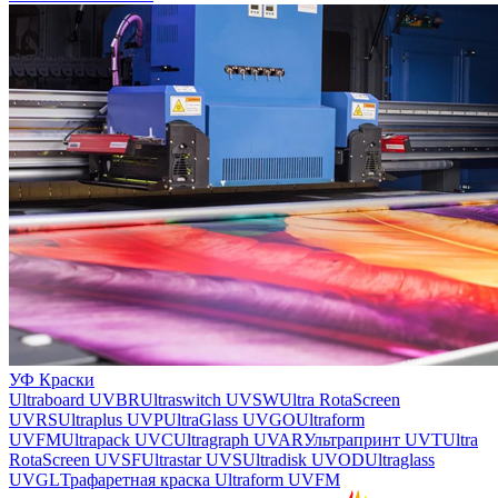
УФ Краски
Ultraboard UVBR
Ultraswitch UVSW
Ultra RotaScreen
UVRS
Ultraplus UVP
UltraGlass UVGO
Ultraform
UVFM
Ultrapack UVC
Ultragraph UVAR
Ультрапринт UVT
Ultra
RotaScreen UVSF
Ultrastar UVS
Ultradisk UVOD
Ultraglass
UVGL
Трафаретная краска Ultraform UVFM