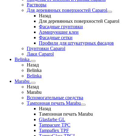
Растворы
Для деревянных поверхностей Caparol
Назад
Для деревянных поверхностей Caparol
Фасадные грунтовки
Армирующие клеи
Фасадные сетки
Профили для штукатурных фасадов
Грунтовки Caparol
Лаки Caparol
Belinka
Назад
Belinka
Belinka
Marabu
Назад
Marabu
Вспомогательные средства
Тампонная печать Marabu
Назад
Тампонная печать Marabu
Glasfarbe GL
Tampacure TPC
Tampaflex TPF
TampaGlass TPGL