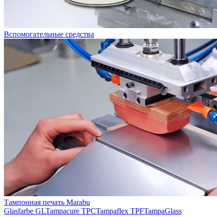
Вспомогательные средства
Тампонная печать Marabu
Glasfarbe GL
Tampacure TPC
Tampaflex TPF
TampaGlass