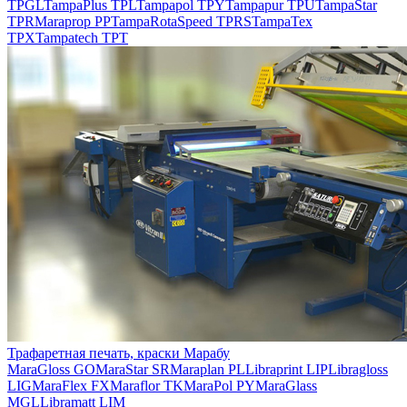
TPGL
TampaPlus TPL
Tampapol TPY
Tampapur TPU
TampaStar
TPR
Maraprop PP
TampaRotaSpeed TPRS
TampaTex
TPX
Tampatech TPT
Трафаретная печать, краски Марабу
MaraGloss GO
MaraStar SR
Maraplan PL
Libraprint LIP
Libragloss
LIG
MaraFlex FX
Maraflor TK
MaraPol PY
MaraGlass
MGL
Libramatt LIM