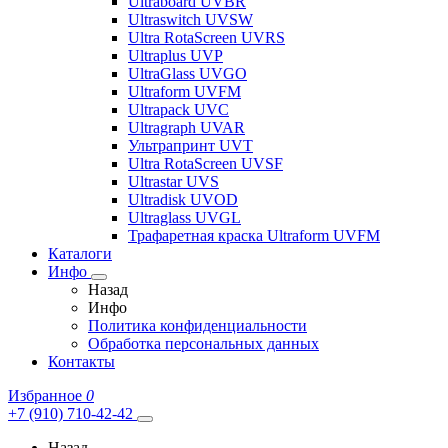
Ultraboard UVBR
Ultraswitch UVSW
Ultra RotaScreen UVRS
Ultraplus UVP
UltraGlass UVGO
Ultraform UVFM
Ultrapack UVC
Ultragraph UVAR
Ультрапринт UVT
Ultra RotaScreen UVSF
Ultrastar UVS
Ultradisk UVOD
Ultraglass UVGL
Трафаретная краска Ultraform UVFM
Каталоги
Инфо
Назад
Инфо
Политика конфиденциальности
Обработка персональных данных
Контакты
Избранное
0
+7 (910) 710-42-42
Назад