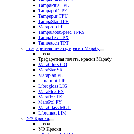
TampaPlus TPL
Tampapol TPY
Tampapur TPU
TampaStar TPR
Maraprop PP
TampaRotaSpeed TPRS
TampaTex TPX
Tampatech TPT
Трафаретная печать, краски Марабу
Назад
Трафаретная печать, краски Марабу
MaraGloss GO
MaraStar SR
Maraplan PL
Libraprint LIP
Libragloss LIG
MaraFlex FX
Maraflor TK
MaraPol PY
MaraGlass MGL
Libramatt LIM
УФ Краски
Назад
УФ Краски