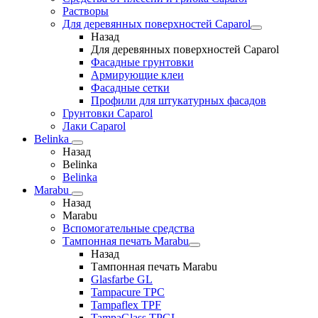
Растворы
Для деревянных поверхностей Caparol
Назад
Для деревянных поверхностей Caparol
Фасадные грунтовки
Армирующие клеи
Фасадные сетки
Профили для штукатурных фасадов
Грунтовки Caparol
Лаки Caparol
Belinka
Назад
Belinka
Belinka
Marabu
Назад
Marabu
Вспомогательные средства
Тампонная печать Marabu
Назад
Тампонная печать Marabu
Glasfarbe GL
Tampacure TPC
Tampaflex TPF
TampaGlass TPGL