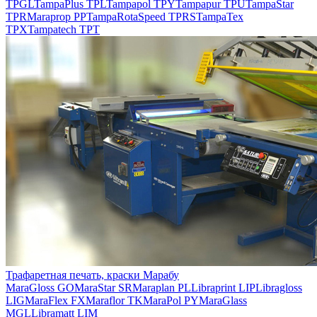
TPGL
TampaPlus TPL
Tampapol TPY
Tampapur TPU
TampaStar
TPR
Maraprop PP
TampaRotaSpeed TPRS
TampaTex
TPX
Tampatech TPT
Трафаретная печать, краски Марабу
MaraGloss GO
MaraStar SR
Maraplan PL
Libraprint LIP
Libragloss
LIG
MaraFlex FX
Maraflor TK
MaraPol PY
MaraGlass
MGL
Libramatt LIM