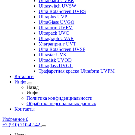
Ultraboard UVBR
Ultraswitch UVSW
Ultra RotaScreen UVRS
Ultraplus UVP
UltraGlass UVGO
Ultraform UVFM
Ultrapack UVC
Ultragraph UVAR
Ультрапринт UVT
Ultra RotaScreen UVSF
Ultrastar UVS
Ultradisk UVOD
Ultraglass UVGL
Трафаретная краска Ultraform UVFM
Каталоги
Инфо
Назад
Инфо
Политика конфиденциальности
Обработка персональных данных
Контакты
Избранное
0
+7 (910) 710-42-42
Назад