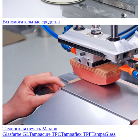
Вспомогательные средства
Тампонная печать Marabu
Glasfarbe GL
Tampacure TPC
Tampaflex TPF
TampaGlass