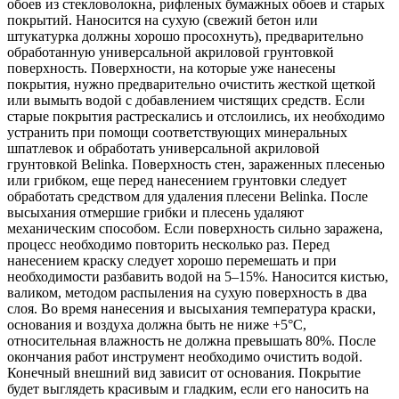
обоев из стекловолокна, рифленых бумажных обоев и старых
покрытий. Наносится на сухую (свежий бетон или
штукатурка должны хорошо просохнуть), предварительно
обработанную универсальной акриловой грунтовкой
поверхность. Поверхности, на которые уже нанесены
покрытия, нужно предварительно очистить жесткой щеткой
или вымыть водой с добавлением чистящих средств. Если
старые покрытия растрескались и отслоились, их необходимо
устранить при помощи соответствующих минеральных
шпатлевок и обработать универсальной акриловой
грунтовкой Belinka. Поверхность стен, зараженныx плесенью
или грибком, еще перед нанесением грунтовки следует
обработать средством для удаления плесени Belinka. После
высыхания отмершие грибки и плесень удаляют
механическим способом. Если поверхность сильно заражена,
процесс необходимо повторить несколько раз. Перед
нанесением краску следует хорошо перемешать и при
необходимости разбавить водой на 5–15%. Наносится кистью,
валиком, методом распыления на сухую поверхность в два
слоя. Во время нанесения и высыхания температура краски,
основания и воздуха должна быть не ниже +5°C,
относительная влажность не должна превышать 80%. После
окончания работ инструмент необходимо очистить водой.
Конечный внешний вид зависит от основания. Покрытие
будет выглядеть красивым и гладким, если его наносить на