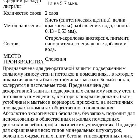
Средний расход 1
1л на 5-7 м.кв.
литра/кг
Количество слоев
2 слоя
Кисть (синтетическая щетина), валик,
Метод нанесения
краскопульт( разбавление: вода; сопло:
0,43 - 0,53 мм).
Стирол-акриловая дисперсия, пигмент,
Состав
наполнители, специальные добавки и
вода.
МЕСТО
Словения
ПРОИЗВОДСТВА
Предназначена для декоративной защиты подверженным
сильному износу стен и потолков в помещениях, , в которых
покрытия должны быть устойчивы к мытью: Белый состав,
колеруется в пастельные тона. Предназначена для
декоративной защиты подверженных сильному износу стен и
потолков в помещениях, в которых покрытия должны быть
устойчивы к мытью: в коридорах, прихожих, на лестничных
площадках и комнатах общественного пользования.
Абсолютно экологически безопасна, без запаха, подходит для
использования в общественных и жилых помещениях,
детских и лечебно-профилактических учреждениях. Подходит
для окрашивания всех типов минеральных штукатурок,
волокнисто-цементных плит, бетона, гипсокартонных плит,