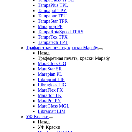
TampaPlus TPL
Tampapol TPY
Tampapur TPU
TampaStar TPR
Maraprop PP
TampaRotaSpeed TPRS
TampaTex TPX
Tampatech TPT
Трафаретная печать, краски Марабу
Назад
Трафаретная печать, краски Марабу
MaraGloss GO
MaraStar SR
Maraplan PL
Libraprint LIP
Libragloss LIG
MaraFlex FX
Maraflor TK
MaraPol PY
MaraGlass MGL
Libramatt LIM
УФ Краски
Назад
УФ Краски