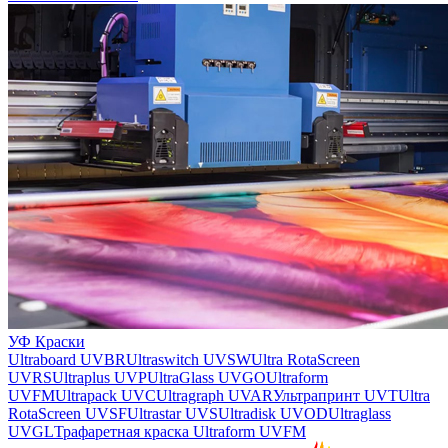
УФ Краски
Ultraboard UVBR
Ultraswitch UVSW
Ultra RotaScreen
UVRS
Ultraplus UVP
UltraGlass UVGO
Ultraform
UVFM
Ultrapack UVC
Ultragraph UVAR
Ультрапринт UVT
Ultra
RotaScreen UVSF
Ultrastar UVS
Ultradisk UVOD
Ultraglass
UVGL
Трафаретная краска Ultraform UVFM