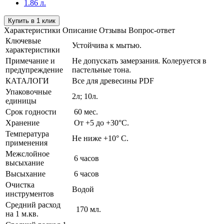
1.86 л.
Купить в 1 клик
Характеристики
Описание
Отзывы
Вопрос-ответ
Ключевые
Устойчива к мытью.
характеристики
Примечание и
Не допускать замерзания. Колеруется в
предупреждение
пастельные тона.
КАТАЛОГИ
Все для древесины PDF
Упаковочные
2л; 10л.
единицы
Срок годности
60 мес.
Хранение
От +5 до +30°C.
Температура
Не ниже +10° С.
применения
Межслойное
6 часов
высыхание
Высыхание
6 часов
Очистка
Водой
инструментов
Средний расход
170 мл.
на 1 м.кв.