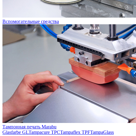
Вспомогательные средства
Тампонная печать Marabu
Glasfarbe GL
Tampacure TPC
Tampaflex TPF
TampaGlass