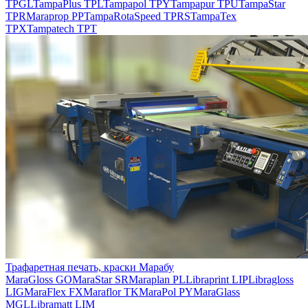
TPGL
TampaPlus TPL
Tampapol TPY
Tampapur TPU
TampaStar
TPR
Maraprop PP
TampaRotaSpeed TPRS
TampaTex
TPX
Tampatech TPT
Трафаретная печать, краски Марабу
MaraGloss GO
MaraStar SR
Maraplan PL
Libraprint LIP
Libragloss
LIG
MaraFlex FX
Maraflor TK
MaraPol PY
MaraGlass
MGL
Libramatt LIM