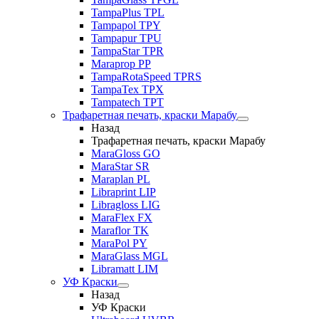
TampaPlus TPL
Tampapol TPY
Tampapur TPU
TampaStar TPR
Maraprop PP
TampaRotaSpeed TPRS
TampaTex TPX
Tampatech TPT
Трафаретная печать, краски Марабу
Назад
Трафаретная печать, краски Марабу
MaraGloss GO
MaraStar SR
Maraplan PL
Libraprint LIP
Libragloss LIG
MaraFlex FX
Maraflor TK
MaraPol PY
MaraGlass MGL
Libramatt LIM
УФ Краски
Назад
УФ Краски