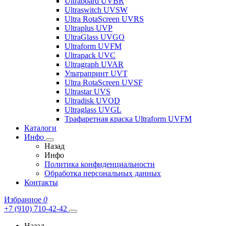
Ultraboard UVBR
Ultraswitch UVSW
Ultra RotaScreen UVRS
Ultraplus UVP
UltraGlass UVGO
Ultraform UVFM
Ultrapack UVC
Ultragraph UVAR
Ультрапринт UVT
Ultra RotaScreen UVSF
Ultrastar UVS
Ultradisk UVOD
Ultraglass UVGL
Трафаретная краска Ultraform UVFM
Каталоги
Инфо
Назад
Инфо
Политика конфиденциальности
Обработка персональных данных
Контакты
Избранное
0
+7 (910) 710-42-42
Назад