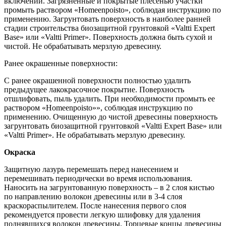
включений. Загрязненные и покрытые плесенью участки
промыть раствором «Homeenpoisto», соблюдая инструкцию по
применению. Загрунтовать поверхность в наиболее ранней
стадии строительства биозащитной грунтовкой «Valtti Expert
Base» или «Valtti Primer». Поверхность должна быть сухой и
чистой. Не обрабатывать мерзлую древесину.
Ранее окрашенные поверхности:
С ранее окрашенной поверхности полностью удалить
предыдущее лакокрасочное покрытие. Поверхность
отшлифовать, пыль удалить. При необходимости промыть ее
раствором «Homeenpoisto»», соблюдая инструкцию по
применению. Очищенную до чистой древесины поверхность
загрунтовать биозащитной грунтовкой «Valtti Expert Base» или
«Valtti Primer». Не обрабатывать мерзлую древесину.
Окраска
Защитную лазурь перемешать перед нанесением и
перемешивать периодически во время использования.
Наносить на загрунтованную поверхность – в 2 слоя кистью
по направлению волокон древесины или в 3-4 слоя
краскораспылителем. После нанесения первого слоя
рекомендуется провести легкую шлифовку для удаления
поднявшихся волокон древесины. Торцевые концы древесины