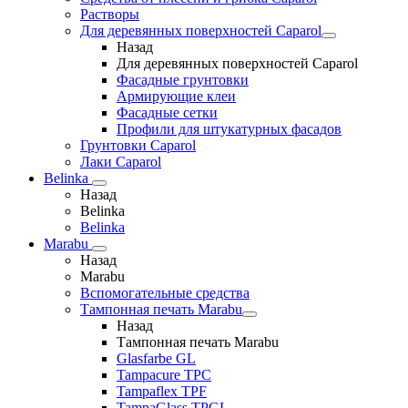
Растворы
Для деревянных поверхностей Caparol
Назад
Для деревянных поверхностей Caparol
Фасадные грунтовки
Армирующие клеи
Фасадные сетки
Профили для штукатурных фасадов
Грунтовки Caparol
Лаки Caparol
Belinka
Назад
Belinka
Belinka
Marabu
Назад
Marabu
Вспомогательные средства
Тампонная печать Marabu
Назад
Тампонная печать Marabu
Glasfarbe GL
Tampacure TPC
Tampaflex TPF
TampaGlass TPGL