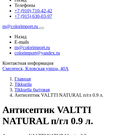
Телефоны
+7 (910) 710-42-42
+7 (915) 630-03-97
rn@colorimport.ru
Назад
E-mails
rn@colorimport.ru
colorimport@yandex.ru
Контактная информация
Смоленск, Кловская улица, 40А
Главная
Tikkurila
Tikkurila бытовая
Антисептик VALTTI NATURAL п/гл 0.9 л.
Антисептик VALTTI
NATURAL п/гл 0.9 л.