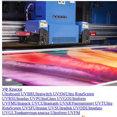
УФ Краски
Ultraboard UVBR
Ultraswitch UVSW
Ultra RotaScreen
UVRS
Ultraplus UVP
UltraGlass UVGO
Ultraform
UVFM
Ultrapack UVC
Ultragraph UVAR
Ультрапринт UVT
Ultra
RotaScreen UVSF
Ultrastar UVS
Ultradisk UVOD
Ultraglass
UVGL
Трафаретная краска Ultraform UVFM