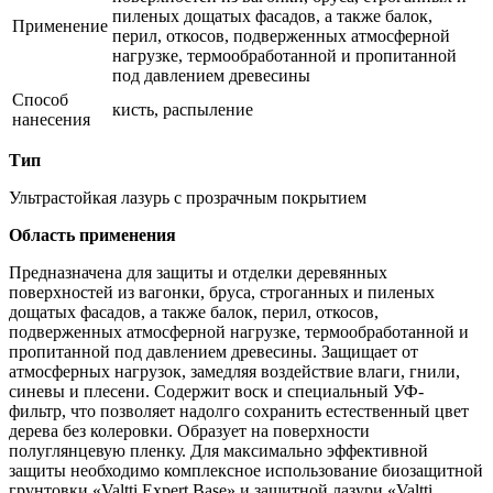
пиленых дощатых фасадов, а также балок,
Применение
перил, откосов, подверженных атмосферной
нагрузке, термообработанной и пропитанной
под давлением древесины
Способ
кисть, распыление
нанесения
Тип
Ультрастойкая лазурь с прозрачным покрытием
Область применения
Предназначена для защиты и отделки деревянных
поверхностей из вагонки, бруса, строганных и пиленых
дощатых фасадов, а также балок, перил, откосов,
подверженных атмосферной нагрузке, термообработанной и
пропитанной под давлением древесины. Защищает от
атмосферных нагрузок, замедляя воздействие влаги, гнили,
синевы и плесени. Содержит воск и специальный УФ-
фильтр, что позволяет надолго сохранить естественный цвет
дерева без колеровки. Образует на поверхности
полуглянцевую пленку. Для максимально эффективной
защиты необходимо комплексное использование биозащитной
грунтовки «Valtti Expert Base» и защитной лазури «Valtti