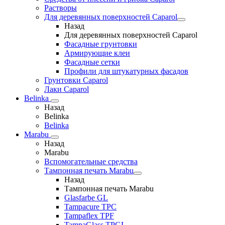
Растворы
Для деревянных поверхностей Caparol
Назад
Для деревянных поверхностей Caparol
Фасадные грунтовки
Армирующие клеи
Фасадные сетки
Профили для штукатурных фасадов
Грунтовки Caparol
Лаки Caparol
Belinka
Назад
Belinka
Belinka
Marabu
Назад
Marabu
Вспомогательные средства
Тампонная печать Marabu
Назад
Тампонная печать Marabu
Glasfarbe GL
Tampacure TPC
Tampaflex TPF
TampaGlass TPGL