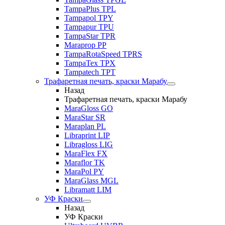
TampaPlus TPL
Tampapol TPY
Tampapur TPU
TampaStar TPR
Maraprop PP
TampaRotaSpeed TPRS
TampaTex TPX
Tampatech TPT
Трафаретная печать, краски Марабу
Назад
Трафаретная печать, краски Марабу
MaraGloss GO
MaraStar SR
Maraplan PL
Libraprint LIP
Libragloss LIG
MaraFlex FX
Maraflor TK
MaraPol PY
MaraGlass MGL
Libramatt LIM
УФ Краски
Назад
УФ Краски