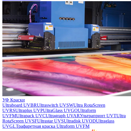
УФ Краски
Ultraboard UVBR
Ultraswitch UVSW
Ultra RotaScreen
UVRS
Ultraplus UVP
UltraGlass UVGO
Ultraform
UVFM
Ultrapack UVC
Ultragraph UVAR
Ультрапринт UVT
Ultra
RotaScreen UVSF
Ultrastar UVS
Ultradisk UVOD
Ultraglass
UVGL
Трафаретная краска Ultraform UVFM