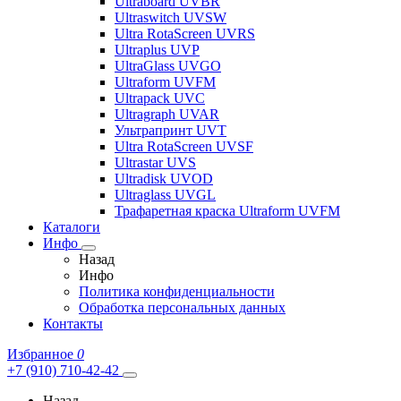
Ultraboard UVBR
Ultraswitch UVSW
Ultra RotaScreen UVRS
Ultraplus UVP
UltraGlass UVGO
Ultraform UVFM
Ultrapack UVC
Ultragraph UVAR
Ультрапринт UVT
Ultra RotaScreen UVSF
Ultrastar UVS
Ultradisk UVOD
Ultraglass UVGL
Трафаретная краска Ultraform UVFM
Каталоги
Инфо
Назад
Инфо
Политика конфиденциальности
Обработка персональных данных
Контакты
Избранное
0
+7 (910) 710-42-42
Назад