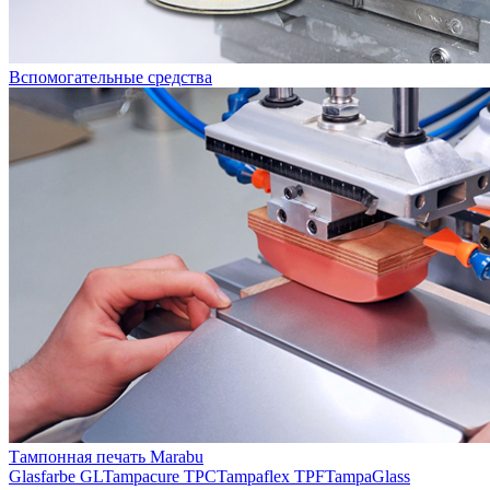
Вспомогательные средства
Тампонная печать Marabu
Glasfarbe GL
Tampacure TPC
Tampaflex TPF
TampaGlass