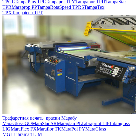
TPGL
TampaPlus TPL
Tampapol TPY
Tampapur TPU
TampaStar
TPR
Maraprop PP
TampaRotaSpeed TPRS
TampaTex
TPX
Tampatech TPT
Трафаретная печать, краски Марабу
MaraGloss GO
MaraStar SR
Maraplan PL
Libraprint LIP
Libragloss
LIG
MaraFlex FX
Maraflor TK
MaraPol PY
MaraGlass
MGL
Libramatt LIM