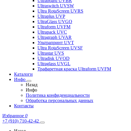
Ultraboard UVBR
Ultraswitch UVSW
Ultra RotaScreen UVRS
Ultraplus UVP
UltraGlass UVGO
Ultraform UVFM
Ultrapack UVC
Ultragraph UVAR
Ультрапринт UVT
Ultra RotaScreen UVSF
Ultrastar UVS
Ultradisk UVOD
Ultraglass UVGL
Трафаретная краска Ultraform UVFM
Каталоги
Инфо
Назад
Инфо
Политика конфиденциальности
Обработка персональных данных
Контакты
Избранное
0
+7 (910) 710-42-42
Назад