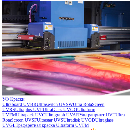
УФ Краски
Ultraboard UVBR
Ultraswitch UVSW
Ultra RotaScreen
UVRS
Ultraplus UVP
UltraGlass UVGO
Ultraform
UVFM
Ultrapack UVC
Ultragraph UVAR
Ультрапринт UVT
Ultra
RotaScreen UVSF
Ultrastar UVS
Ultradisk UVOD
Ultraglass
UVGL
Трафаретная краска Ultraform UVFM