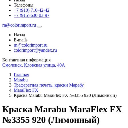
Телефоны
+7 (910) 710-42-42
+7 (915) 630-03-97
rn@colorimport.ru
Назад
E-mails
rn@colorimport.ru
colorimport@yandex.ru
Контактная информация
Смоленск, Кловская улица, 40А
Главная
Marabu
Трафаретная печать, краски Марабу
MaraFlex FX
Краска Маrabu MaraFlex FX №3355 920 (Лимонный)
Краска Маrabu MaraFlex FX
№3355 920 (Лимонный)