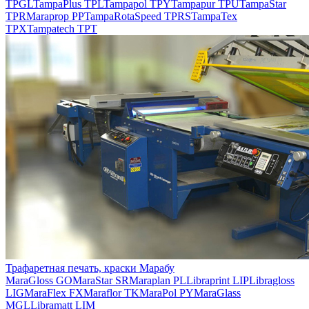
TPGL
TampaPlus TPL
Tampapol TPY
Tampapur TPU
TampaStar
TPR
Maraprop PP
TampaRotaSpeed TPRS
TampaTex
TPX
Tampatech TPT
Трафаретная печать, краски Марабу
MaraGloss GO
MaraStar SR
Maraplan PL
Libraprint LIP
Libragloss
LIG
MaraFlex FX
Maraflor TK
MaraPol PY
MaraGlass
MGL
Libramatt LIM