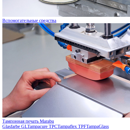
Вспомогательные средства
Тампонная печать Marabu
Glasfarbe GL
Tampacure TPC
Tampaflex TPF
TampaGlass