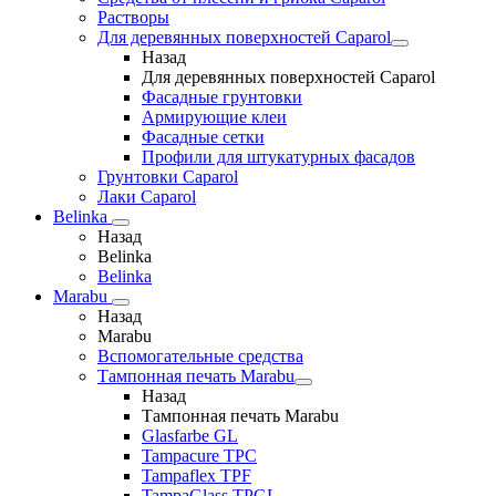
Растворы
Для деревянных поверхностей Caparol
Назад
Для деревянных поверхностей Caparol
Фасадные грунтовки
Армирующие клеи
Фасадные сетки
Профили для штукатурных фасадов
Грунтовки Caparol
Лаки Caparol
Belinka
Назад
Belinka
Belinka
Marabu
Назад
Marabu
Вспомогательные средства
Тампонная печать Marabu
Назад
Тампонная печать Marabu
Glasfarbe GL
Tampacure TPC
Tampaflex TPF
TampaGlass TPGL