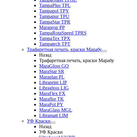
TampaPlus TPL
Tampapol TPY
Tampapur TPU
TampaStar TPR
Maraprop PP
TampaRotaSpeed TPRS
TampaTex TPX
Tampatech TPT
Трафаретная печать, краски Марабу
Назад
Трафаретная печать, краски Марабу
MaraGloss GO
MaraStar SR
Maraplan PL
Libraprint LIP
Libragloss LIG
MaraFlex FX
Maraflor TK
MaraPol PY
MaraGlass MGL
Libramatt LIM
УФ Краски
Назад
УФ Краски